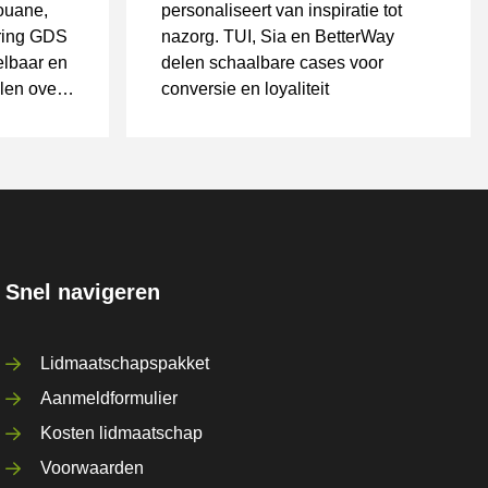
ouane,
personaliseert van inspiratie tot
pring GDS
nazorg. TUI, Sia en BetterWay
elbaar en
delen schaalbare cases voor
len over
conversie en loyaliteit
Snel navigeren
Lidmaatschapspakket
Aanmeldformulier
Kosten lidmaatschap
Voorwaarden