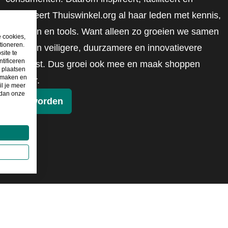
mobiliseert Thuiswinkel.org al haar leden met kennis,
inzichten en tools. Want alleen zo groeien we samen
e cookies,
tioneren.
naar een veiligere, duurzamere en innovatievere
site te
tificeren
toekomst. Dus groei ook mee en maak shoppen
t plaatsen
e maken en
slimmer.
il je meer
 dan onze
Lid worden