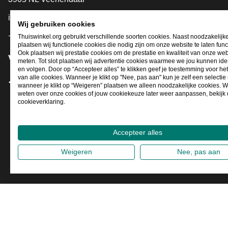
info@thuiswinkel.org
Wij gebruiken cookies
+31 (0)318 64 85 75
Thuiswinkel.org gebruikt verschillende soorten cookies. Naast noodzakelijk
plaatsen wij functionele cookies die nodig zijn om onze website te laten func
Ook plaatsen wij prestatie cookies om de prestatie en kwaliteit van onze web
Volg je ons al?
meten. Tot slot plaatsen wij advertentie cookies waarmee we jou kunnen iden
en volgen. Door op “Accepteer alles” te klikken geef je toestemming voor he
van alle cookies. Wanneer je klikt op "Nee, pas aan" kun je zelf een selecti
wanneer je klikt op “Weigeren” plaatsen we alleen noodzakelijke cookies. W
Facebook
X
LinkedIn
Instagram
YouTube
weten over onze cookies of jouw cookiekeuze later weer aanpassen, bekijk
cookieverklaring.
Accepteer alles
Weigeren
Nee, pas aan