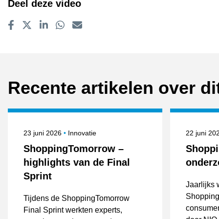
Deel deze video
Delen op Facebook
Tweet
Delen op LinkedIn
Delen op WhatsApp
E-mailadres
Recente artikelen over d
Gepubliceerd op
Onderwerpen
Gepublice
23 juni 2026
Innovatie
22 juni 2
ShoppingTomorrow –
Shopp
highlights van de Final
onderz
Sprint
Jaarlijks
Shopping
Tijdens de ShoppingTomorrow
consumen
Final Sprint werkten experts,