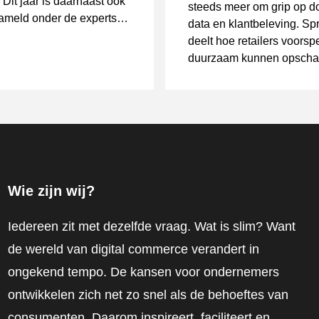
 Dit jaar is daarnaast ook
steeds meer om grip op d
ameld onder de experts
data en klantbeleving. S
rogramma, met als doel
deelt hoe retailers voorsp
roepen beter te
duurzaam kunnen opscha
nen. In mei en juni 2025
de grens.
r een korte vragenlijst
urd.
Wie zijn wij?
Iedereen zit met dezelfde vraag. Wat is slim? Want
de wereld van digital commerce verandert in
ongekend tempo. De kansen voor ondernemers
ontwikkelen zich net zo snel als de behoeftes van
consumenten. Daarom inspireert, faciliteert en