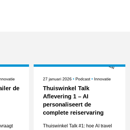
nderwerpen
Gepubliceerd op
Onderwerpen
nnovatie
27 januari 2026
Podcast
Innovatie
ailer de
Thuiswinkel Talk
Aflevering 1 – AI
personaliseert de
complete reiservaring
 vraagt
Thuiswinkel Talk #1: hoe AI travel