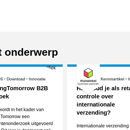
it onderwerp
erd op
Onderwerpen
Gepubliceerd op
O
026
Download
Innovatie
9 juni 2026
Kennisartikel
I
ingTomorrow B2B
Hoe houd je als ret
oek
controle over
internationale
 wordt in het kader van
verzending?
Tomorrow een
tenonderzoek uitgevoerd
Internationale verzending