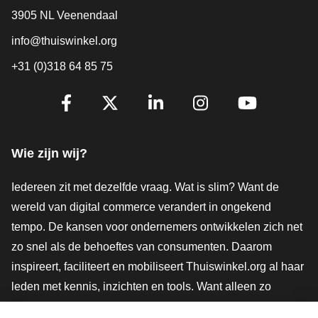
3905 NL Veenendaal
info@thuiswinkel.org
+31 (0)318 64 85 75
Volg je ons al?
Facebook
X
LinkedIn
Instagram
YouTube
Wie zijn wij?
Iedereen zit met dezelfde vraag. Wat is slim? Want de
wereld van digital commerce verandert in ongekend
tempo. De kansen voor ondernemers ontwikkelen zich net
zo snel als de behoeftes van consumenten. Daarom
inspireert, faciliteert en mobiliseert Thuiswinkel.org al haar
leden met kennis, inzichten en tools. Want alleen zo
groeien we samen naar een veiligere, duurzamere en