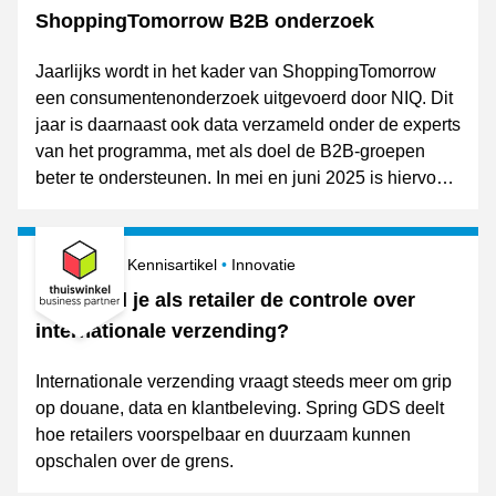
ShoppingTomorrow B2B onderzoek
Jaarlijks wordt in het kader van ShoppingTomorrow
een consumentenonderzoek uitgevoerd door NIQ. Dit
jaar is daarnaast ook data verzameld onder de experts
van het programma, met als doel de B2B-groepen
beter te ondersteunen. In mei en juni 2025 is hiervoor
een korte vragenlijst rondgestuurd.
Gepubliceerd op
Onderwerpen
9 juni 2026
Kennisartikel
Innovatie
Hoe houd je als retailer de controle over
internationale verzending?
Internationale verzending vraagt steeds meer om grip
op douane, data en klantbeleving. Spring GDS deelt
hoe retailers voorspelbaar en duurzaam kunnen
opschalen over de grens.