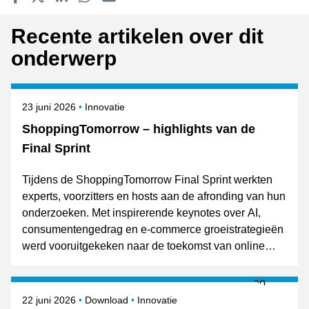
Delen op Facebook
Tweet
Delen op LinkedIn
Delen op WhatsApp
E-mailadres
Recente artikelen over dit
onderwerp
Gepubliceerd op
Onderwerpen
23 juni 2026
Innovatie
ShoppingTomorrow – highlights van de
Final Sprint
Tijdens de ShoppingTomorrow Final Sprint werkten
experts, voorzitters en hosts aan de afronding van hun
onderzoeken. Met inspirerende keynotes over AI,
consumentengedrag en e-commerce groeistrategieën
werd vooruitgekeken naar de toekomst van online
retail. De resultaten van de expertgroepen worden op
8 oktober gepresenteerd tijdens Shopping Today.
Gepubliceerd op
Onderwerpen
22 juni 2026
Download
Innovatie