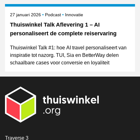
Gepubliceerd op
Onderwerpen
27 januari 2026
Podcast
Innovatie
Thuiswinkel Talk Aflevering 1 – AI
personaliseert de complete reiservaring
Thuiswinkel Talk #1: hoe AI travel personaliseert van
inspiratie tot nazorg. TUI, Sia en BetterWay delen
schaalbare cases voor conversie en loyaliteit
Contact
Traverse 3