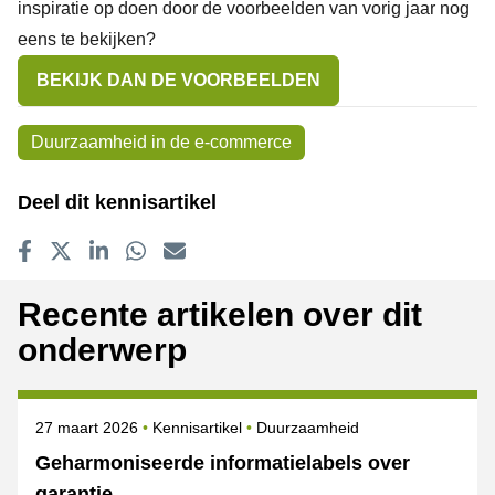
inspiratie op doen door de voorbeelden van vorig jaar nog
eens te bekijken?
BEKIJK DAN DE VOORBEELDEN
Onderwerpen
Duurzaamheid in de e-commerce
Deel dit kennisartikel
Delen op Facebook
Tweet
Delen op LinkedIn
Delen op WhatsApp
E-mailadres
Recente artikelen over dit
onderwerp
Gepubliceerd op
Onderwerpen
27 maart 2026
Kennisartikel
Duurzaamheid
Geharmoniseerde informatielabels over
garantie