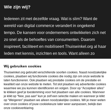
Wie zijn wij?
Iedereen zit met dezelfde vraag. Wat is slim? Want de
wereld van digital commerce verandert in ongekend
tempo. De kansen voor ondernemers ontwikkelen zich net
zo snel als de behoeftes van consumenten. Daarom
inspireert, faciliteert en mobiliseert Thuiswinkel.org al haar
leden met kennis, inzichten en tools. Want alleen zo
groeien we samen naar een veiligere, duurzamere en
Wij gebruiken cookies
innovatievere toekomst. Dus groei ook mee en maak
Thuiswinkel.org gebruikt verschillende soorten cookies. Naast noodzakelijke
shoppen slimmer.
cookies, plaatsen wij functionele cookies die nodig zijn om onze website te
laten functioneren. Ook plaatsen wij prestatie cookies om de prestatie en
Lid worden
kwaliteit van onze website te meten. Tot slot plaatsen wij advertentie cookies
waarmee we jou kunnen identificeren en volgen. Door op “Accepteer alles”
te klikken geef je toestemming voor het plaatsen van alle cookies. Wanneer
je klikt op "Nee, pas aan" kun je zelf een selectie maken en wanneer je klikt
op “Weigeren” plaatsen we alleen noodzakelijke cookies. Wil je meer weten
Snel navigeren
over onze cookies of jouw cookiekeuze later weer aanpassen, bekijk dan
onze cookieverklaring.
Ope