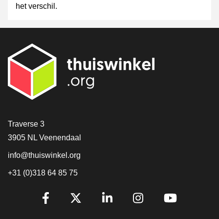
het verschil.
Contact
Traverse 3
3905 NL Veenendaal
info@thuiswinkel.org
+31 (0)318 64 85 75
Volg je ons al?
Facebook
X
LinkedIn
Instagram
YouTube