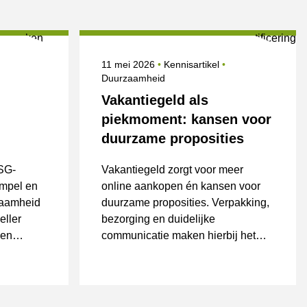
Onderwerpen
Gepubliceerd op
Onderwerpen
11 mei 2026
Kennisartikel
Duurzaamheid
Vakantiegeld als
piekmoment: kansen voor
duurzame proposities
ESG-
Vakantiegeld zorgt voor meer
impel en
online aankopen én kansen voor
zaamheid
duurzame proposities. Verpakking,
eller
bezorging en duidelijke
 en
communicatie maken hierbij het
krijgt.
verschil.