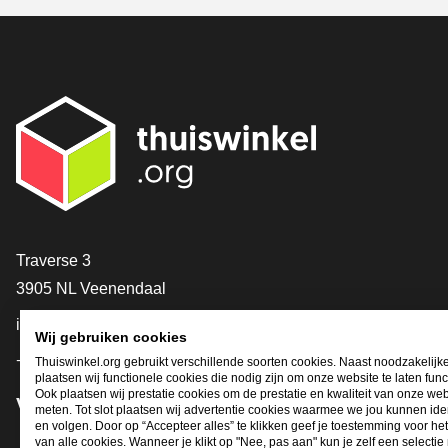
Contact
Traverse 3
3905 NL Veenendaal
info@thuiswinkel.org
Wij gebruiken cookies
+31 (0)318 64 85 75
Thuiswinkel.org gebruikt verschillende soorten cookies. Naast noodzakelijk
plaatsen wij functionele cookies die nodig zijn om onze website te laten func
Ook plaatsen wij prestatie cookies om de prestatie en kwaliteit van onze web
Volg je ons al?
meten. Tot slot plaatsen wij advertentie cookies waarmee we jou kunnen iden
en volgen. Door op “Accepteer alles” te klikken geef je toestemming voor he
van alle cookies. Wanneer je klikt op "Nee, pas aan" kun je zelf een selecti