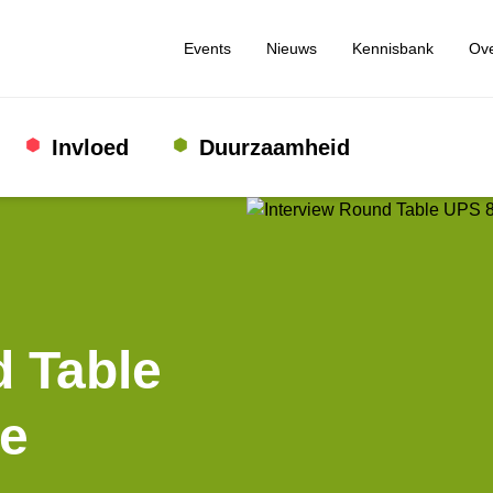
Events
Nieuws
Kennisbank
Ove
Invloed
Duurzaamheid
d Table
we