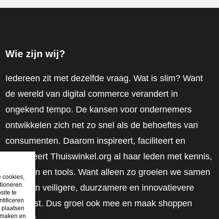
Wie zijn wij?
Iedereen zit met dezelfde vraag. Wat is slim? Want
de wereld van digital commerce verandert in
ongekend tempo. De kansen voor ondernemers
ontwikkelen zich net zo snel als de behoeftes van
consumenten. Daarom inspireert, faciliteert en
mobiliseert Thuiswinkel.org al haar leden met kennis,
inzichten en tools. Want alleen zo groeien we samen
e cookies,
tioneren.
naar een veiligere, duurzamere en innovatievere
site te
tificeren
toekomst. Dus groei ook mee en maak shoppen
t plaatsen
e maken en