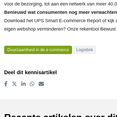
voor de bezorging, tot aan een netwerk van meer 40.00
Benieuwd wat consumenten nog meer verwachte
Download het
UPS Smart E-commerce Report
of
kijk
eigen webshop verminderen? Onze rekentool
Bewust
Onderwerpen
Duurzaamheid in de e-commerce
Logistiek
Deel dit kennisartikel
Delen op Facebook
Tweet
Delen op LinkedIn
Delen op WhatsApp
E-mailadres