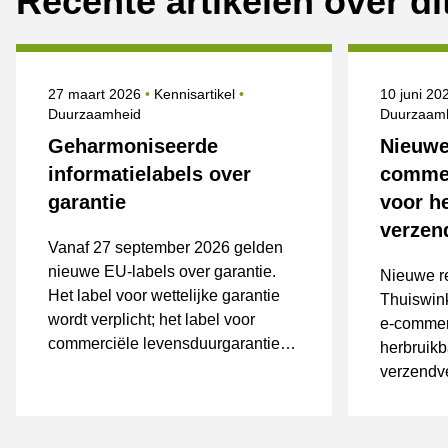
Recente artikelen over d
Gepubliceerd op
Onderwerpen
Gepublice
27 maart 2026
Kennisartikel
10 juni 2
Duurzaamheid
Duurzaam
Geharmoniseerde
Nieuwe
informatielabels over
commer
garantie
voor h
verzen
Vanaf 27 september 2026 gelden
nieuwe EU-labels over garantie.
Nieuwe r
Het label voor wettelijke garantie
Thuiswink
wordt verplicht; het label voor
e-commer
commerciële levensduurgarantie
herbruik
geldt alleen als die wordt
verzendve
aangeboden.
vergelijk