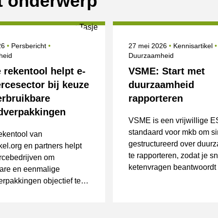
it onderwerp
erd op
Categorie
Onderwerpen
Gepubliceerd op
026
Persbericht
27 mei 2026
Kennisartikel
heid
Duurzaamheid
 rekentool helpt e-
VSME: Start met
cesector bij keuze
duurzaamheid
erbruikbare
rapporteren
dverpakkingen
VSME is een vrijwillige 
standaard voor mkb om s
ekentool van
gestructureerd over duur
el.org en partners helpt
te rapporteren, zodat je sn
cebedrijven om
ketenvragen beantwoordt
bare en eenmalige
minder losse vragenlijsten 
rpakkingen objectief te
en.