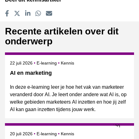
Delen op Facebook
Tweet
Delen op LinkedIn
Delen op WhatsApp
E-mailadres
Recente artikelen over dit
onderwerp
Gepubliceerd op
Onderwerpen
22 juli 2026
E-learning
Kennis
AI en marketing
In deze e-learning leer je hoe het vak van marketeer
veranderd door AI. Je leert onder andere wat AI is, op
welke gebieden marketeers AI inzetten en hoe jij zelf
AI kan gaan inzetten tijdens jouw werk.
Gepubliceerd op
Onderwerpen
20 juli 2026
E-learning
Kennis