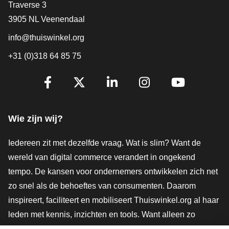
Contact
Traverse 3
3905 NL Veenendaal
info@thuiswinkel.org
+31 (0)318 64 85 75
Volg je ons al?
Facebook
X
LinkedIn
Instagram
YouTube
Wie zijn wij?
Iedereen zit met dezelfde vraag. Wat is slim? Want de
wereld van digital commerce verandert in ongekend
tempo. De kansen voor ondernemers ontwikkelen zich net
zo snel als de behoeftes van consumenten. Daarom
inspireert, faciliteert en mobiliseert Thuiswinkel.org al haar
leden met kennis, inzichten en tools. Want alleen zo
groeien we samen naar een veiligere, duurzamere en