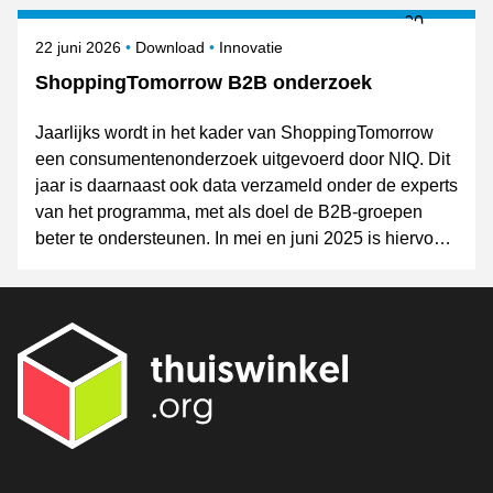
8 oktober gepresenteerd tijdens Shopping Today.
Gepubliceerd op
Onderwerpen
22 juni 2026
Download
Innovatie
ShoppingTomorrow B2B onderzoek
Jaarlijks wordt in het kader van ShoppingTomorrow
een consumentenonderzoek uitgevoerd door NIQ. Dit
jaar is daarnaast ook data verzameld onder de experts
van het programma, met als doel de B2B-groepen
beter te ondersteunen. In mei en juni 2025 is hiervoor
een korte vragenlijst rondgestuurd.