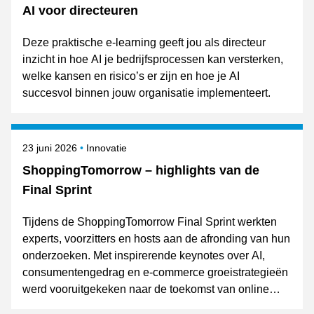
AI voor directeuren
Deze praktische e-learning geeft jou als directeur
inzicht in hoe AI je bedrijfsprocessen kan versterken,
welke kansen en risico’s er zijn en hoe je AI
succesvol binnen jouw organisatie implementeert.
Gepubliceerd op
Onderwerpen
23 juni 2026
Innovatie
ShoppingTomorrow – highlights van de
Final Sprint
Tijdens de ShoppingTomorrow Final Sprint werkten
experts, voorzitters en hosts aan de afronding van hun
onderzoeken. Met inspirerende keynotes over AI,
consumentengedrag en e-commerce groeistrategieën
werd vooruitgekeken naar de toekomst van online
retail. De resultaten van de expertgroepen worden op