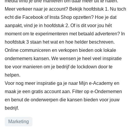
media
vind je drie manieren om daar méér uit te halen.
Meer verkeer naar je account? Bekijk hoofdstuk 1. Nu toch
echt die Facebook of Insta Shop opzetten? Hoe je dat
aanpakt, vind je in hoofdstuk 2. Of is dit voor jou hét
moment om te experimenteren met betaald adverteren? In
hoofdstuk 3 staan het wat en hoe helder beschreven.
Online communiceren en verkopen bieden ook lokale
ondernemers kansen. We wensen je heel veel inspiratie
toe voor manieren om je bedrijf de lockdown door te
helpen.
Voor nog meer inspiratie ga je naar
Mijn e-Academy
en
maak je een gratis account aan. Filter op e-Ondernemen
en benut de onderwerpen die kansen bieden voor jouw
bedrijf.
Onderwerpen
Marketing