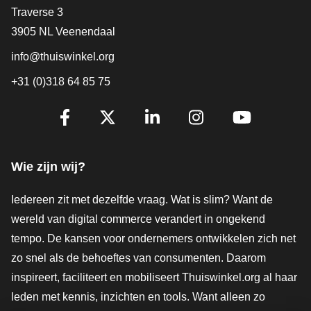
Contact
Traverse 3
3905 NL Veenendaal
info@thuiswinkel.org
+31 (0)318 64 85 75
Volg je ons al?
Facebook
X
LinkedIn
Instagram
YouTube
Wie zijn wij?
Iedereen zit met dezelfde vraag. Wat is slim? Want de
wereld van digital commerce verandert in ongekend
tempo. De kansen voor ondernemers ontwikkelen zich net
zo snel als de behoeftes van consumenten. Daarom
inspireert, faciliteert en mobiliseert Thuiswinkel.org al haar
leden met kennis, inzichten en tools. Want alleen zo