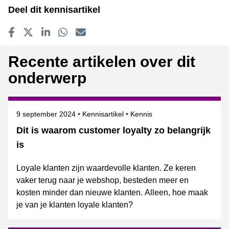
Deel dit kennisartikel
Delen op Facebook
Tweet
Delen op LinkedIn
Delen op WhatsApp
E-mailadres
Recente artikelen over dit
onderwerp
Gepubliceerd op
Onderwerpen
9 september 2024
Kennisartikel
Kennis
Dit is waarom customer loyalty zo belangrijk
is
Loyale klanten zijn waardevolle klanten. Ze keren
vaker terug naar je webshop, besteden meer en
kosten minder dan nieuwe klanten. Alleen, hoe maak
je van je klanten loyale klanten?