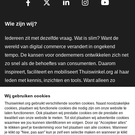
Facebook
X
LinkedIn
Instagram
YouTube
Wie zijn wij?
Iedereen zit met dezelfde vraag. Wat is slim? Want de
wereld van digital commerce verandert in ongekend
tempo. De kansen voor ondernemers ontwikkelen zich net
zo snel als de behoeftes van consumenten. Daarom
inspireert, faciliteert en mobiliseert Thuiswinkel.org al haar
leden met kennis, inzichten en tools. Want alleen zo
groeien we samen naar een veiligere, duurzamere en
Wij gebruiken cookies
innovatievere toekomst. Dus groei ook mee en maak
Thuiswinkel.org gebruikt verschillende soorten cookies. Naast noodzakelijke
shoppen slimmer.
cookies, plaatsen wij functionele cookies die nodig zijn om onze website te
laten functioneren. Ook plaatsen wij prestatie cookies om de prestatie en
Lid worden
kwaliteit van onze website te meten. Tot slot plaatsen wij advertentie cookies
waarmee we jou kunnen identificeren en volgen. Door op “Accepteer alles”
te klikken geef je toestemming voor het plaatsen van alle cookies. Wanneer
je klikt op "Nee, pas aan" kun je zelf een selectie maken en wanneer je klikt