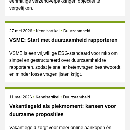
eenmalige verzendverpakkingen objectief te
vergelijken.
Gepubliceerd op
Onderwerpen
27 mei 2026
Kennisartikel
Duurzaamheid
VSME: Start met duurzaamheid rapporteren
VSME is een vrijwillige ESG-standaard voor mkb om
simpel en gestructureerd over duurzaamheid te
rapporteren, zodat je sneller ketenvragen beantwoordt
en minder losse vragenlijsten krijgt.
Gepubliceerd op
Onderwerpen
11 mei 2026
Kennisartikel
Duurzaamheid
Vakantiegeld als piekmoment: kansen voor
duurzame proposities
Vakantiegeld zorgt voor meer online aankopen én