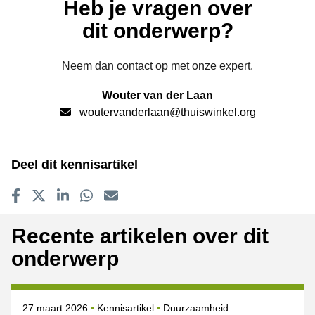
Heb je vragen over
dit onderwerp?
Neem dan contact op met onze expert.
Wouter van der Laan
woutervanderlaan@thuiswinkel.org
Deel dit kennisartikel
Delen op Facebook
Tweet
Delen op LinkedIn
Delen op WhatsApp
E-mailadres
Recente artikelen over dit
onderwerp
Gepubliceerd op
Onderwerpen
27 maart 2026
Kennisartikel
Duurzaamheid