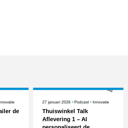
nderwerpen
Gepubliceerd op
Onderwerpen
nnovatie
27 januari 2026
Podcast
Innovatie
ailer de
Thuiswinkel Talk
Aflevering 1 – AI
personaliseert de