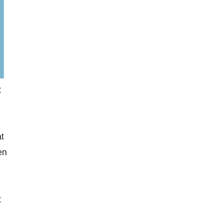
t
en
t