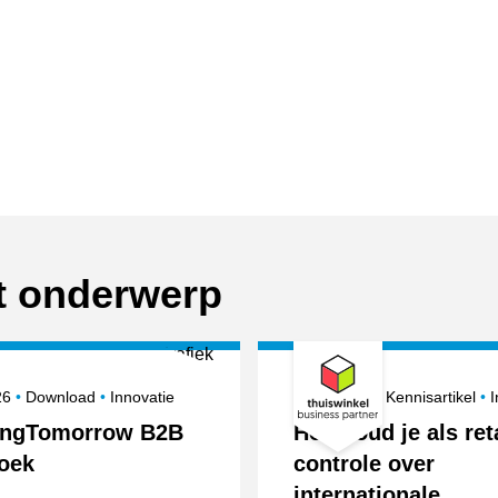
it onderwerp
erd op
Onderwerpen
Gepubliceerd op
O
026
Download
Innovatie
9 juni 2026
Kennisartikel
I
ingTomorrow B2B
Hoe houd je als ret
oek
controle over
internationale