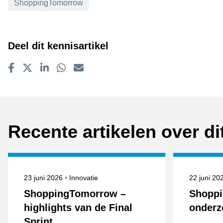
Onderwerpen
ShoppingTomorrow
Deel dit kennisartikel
Delen op Facebook
Tweet
Delen op LinkedIn
Delen op WhatsApp
E-mailadres
Recente artikelen over d
Gepubliceerd op
Onderwerpen
Gepublice
23 juni 2026
Innovatie
22 juni 2
ShoppingTomorrow –
Shopp
highlights van de Final
onderz
Sprint