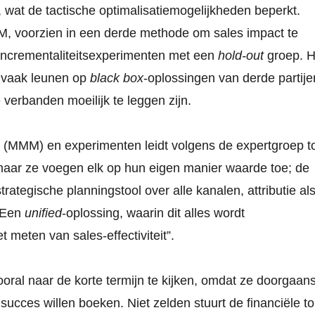
, wat de tactische optimalisatiemogelijkheden beperkt.
M, voorzien in een derde methode om sales impact te
incrementaliteitsexperimenten met een
hold-out
groep. H
n vaak leunen op
black box
-oplossingen van derde partije
 verbanden moeilijk te leggen zijn.
g (MMM) en experimenten leidt volgens de expertgroep t
 maar ze voegen elk op hun eigen manier waarde toe; de
rategische planningstool over alle kanalen, attributie al
. Een
unified
-oplossing, waarin dit alles wordt
 meten van sales-effectiviteit”.
ooral naar de korte termijn te kijken, omdat ze doorgaan
 succes willen boeken. Niet zelden stuurt de financiële t