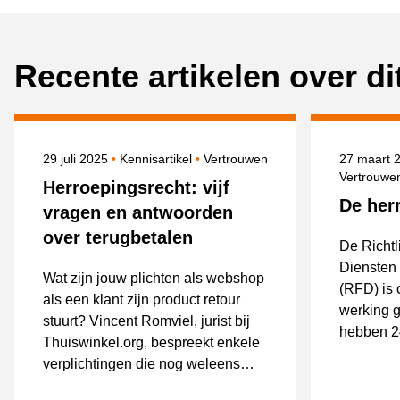
Recente artikelen over d
Gepubliceerd op
Onderwerpen
Gepublice
29 juli 2025
Kennisartikel
Vertrouwen
27 maart 
Vertrouwe
Herroepingsrecht: vijf
De her
vragen en antwoorden
over terugbetalen
De Richtl
Diensten 
Wat zijn jouw plichten als webshop
(RFD) is
als een klant zijn product retour
werking g
stuurt? Vincent Romviel, jurist bij
hebben 2
Thuiswinkel.org, bespreekt enkele
richtlijn
verplichtingen die nog weleens
te implem
worden vergeten.