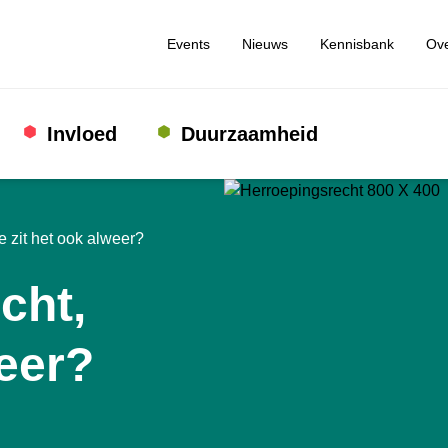
Events
Nieuws
Kennisbank
Ove
Invloed
Duurzaamheid
e zit het ook alweer?
cht,
weer?