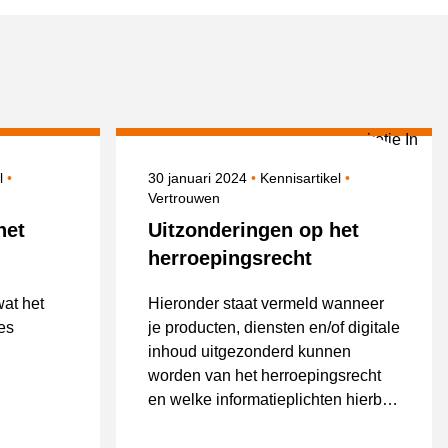
Onderwerpen
Gepubliceerd op
Onderwerpen
el
30 januari 2024
Kennisartikel
Vertrouwen
het
Uitzonderingen op het
herroepingsrecht
wat het
Hieronder staat vermeld wanneer
es
je producten, diensten en/of digitale
inhoud uitgezonderd kunnen
worden van het herroepingsrecht
en welke informatieplichten hierbij
gelden.