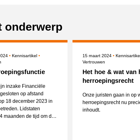
it onderwerp
erd op
Onderwerpen
Gepubliceerd op
2024
Kennisartikel
15 maart 2024
Kennisartik
n
Vertrouwen
roepingsfunctie
Het hoe & wat van 
herroepingsrecht
ijn inzake Financiële
gesloten op afstand
Onze juristen gaan in op 
 op 18 december 2023 in
herroepingsrecht nu preci
etreden. Lidstaten
inhoudt.
4 maanden de tijd om de
 in hun nationale wetgeving
enteren.