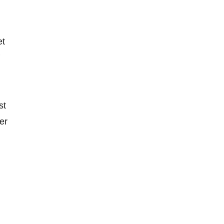
et
st
er