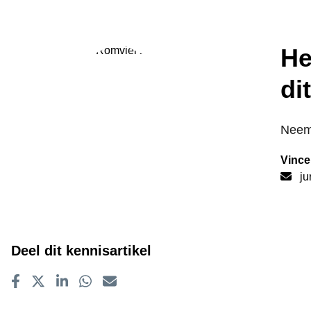
He
di
Neem 
Vince
ju
Deel dit kennisartikel
Delen op Facebook
Tweet
Delen op LinkedIn
Delen op WhatsApp
E-mailadres