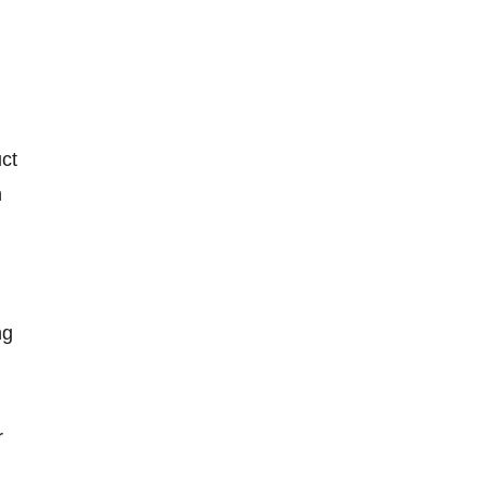
ct
n
ng
r