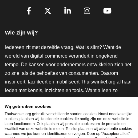
Volg je ons al?
Facebook
X
LinkedIn
Instagram
YouTube
Wie zijn wij?
Iedereen zit met dezelfde vraag. Wat is slim? Want de
wereld van digital commerce verandert in ongekend
tempo. De kansen voor ondernemers ontwikkelen zich net
zo snel als de behoeftes van consumenten. Daarom
inspireert, faciliteert en mobiliseert Thuiswinkel.org al haar
leden met kennis, inzichten en tools. Want alleen zo
groeien we samen naar een veiligere, duurzamere en
Wij gebruiken cookies
innovatievere toekomst. Dus groei ook mee en maak
Thuiswinkel.org gebruikt verschillende soorten cookies. Naast noodzakelijke
shoppen slimmer.
cookies, plaatsen wij functionele cookies die nodig zijn om onze website te
laten functioneren. Ook plaatsen wij prestatie cookies om de prestatie en
Lid worden
kwaliteit van onze website te meten. Tot slot plaatsen wij advertentie cookies
waarmee we jou kunnen identificeren en volgen. Door op “Accepteer alles”