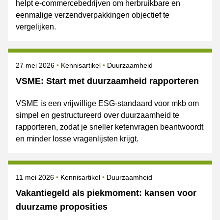
helpt e-commercebedrijven om herbruikbare en
eenmalige verzendverpakkingen objectief te
vergelijken.
Gepubliceerd op
Onderwerpen
27 mei 2026
Kennisartikel
Duurzaamheid
VSME: Start met duurzaamheid rapporteren
VSME is een vrijwillige ESG-standaard voor mkb om
simpel en gestructureerd over duurzaamheid te
rapporteren, zodat je sneller ketenvragen beantwoordt
en minder losse vragenlijsten krijgt.
Gepubliceerd op
Onderwerpen
11 mei 2026
Kennisartikel
Duurzaamheid
Vakantiegeld als piekmoment: kansen voor
duurzame proposities