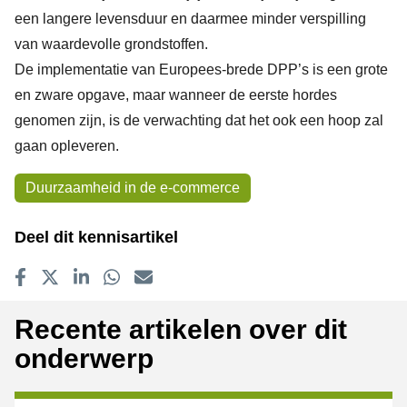
een langere levensduur en daarmee minder verspilling
van waardevolle grondstoffen.
De implementatie van Europees-brede DPP’s is een grote
en zware opgave, maar wanneer de eerste hordes
genomen zijn, is de verwachting dat het ook een hoop zal
gaan opleveren.
Onderwerpen
Duurzaamheid in de e-commerce
Deel dit kennisartikel
Delen op Facebook
Tweet
Delen op LinkedIn
Delen op WhatsApp
E-mailadres
Recente artikelen over dit
onderwerp