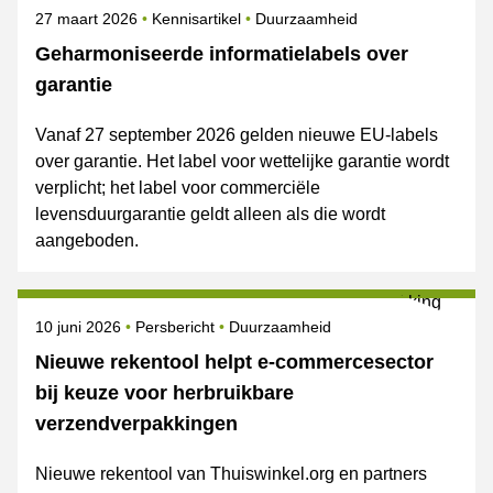
Gepubliceerd op
Onderwerpen
27 maart 2026
Kennisartikel
Duurzaamheid
Geharmoniseerde informatielabels over
garantie
Vanaf 27 september 2026 gelden nieuwe EU-labels
over garantie. Het label voor wettelijke garantie wordt
verplicht; het label voor commerciële
levensduurgarantie geldt alleen als die wordt
aangeboden.
Gepubliceerd op
Categorie
Onderwerpen
10 juni 2026
Persbericht
Duurzaamheid
Nieuwe rekentool helpt e-commercesector
bij keuze voor herbruikbare
verzendverpakkingen
Nieuwe rekentool van Thuiswinkel.org en partners