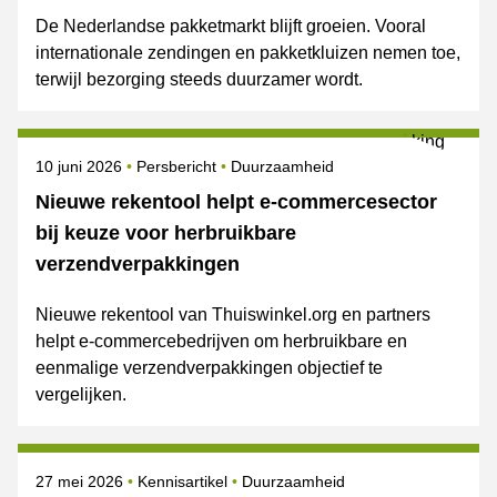
De Nederlandse pakketmarkt blijft groeien. Vooral
internationale zendingen en pakketkluizen nemen toe,
terwijl bezorging steeds duurzamer wordt.
Gepubliceerd op
Categorie
Onderwerpen
10 juni 2026
Persbericht
Duurzaamheid
Nieuwe rekentool helpt e-commercesector
bij keuze voor herbruikbare
verzendverpakkingen
Nieuwe rekentool van Thuiswinkel.org en partners
helpt e-commercebedrijven om herbruikbare en
eenmalige verzendverpakkingen objectief te
vergelijken.
Gepubliceerd op
Onderwerpen
27 mei 2026
Kennisartikel
Duurzaamheid