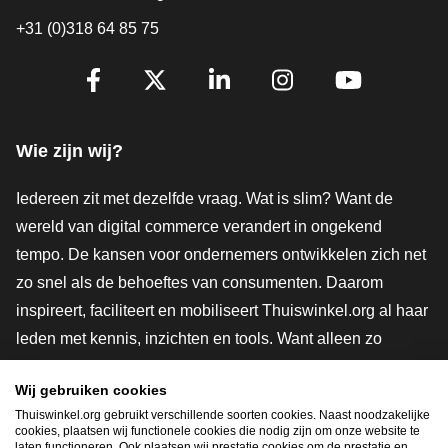
+31 (0)318 64 85 75
Volg je ons al?
Facebook
X
LinkedIn
Instagram
YouTube
Wie zijn wij?
Iedereen zit met dezelfde vraag. Wat is slim? Want de
wereld van digital commerce verandert in ongekend
tempo. De kansen voor ondernemers ontwikkelen zich net
zo snel als de behoeftes van consumenten. Daarom
inspireert, faciliteert en mobiliseert Thuiswinkel.org al haar
leden met kennis, inzichten en tools. Want alleen zo
groeien we samen naar een veiligere, duurzamere en
Wij gebruiken cookies
innovatievere toekomst. Dus groei ook mee en maak
Thuiswinkel.org gebruikt verschillende soorten cookies. Naast noodzakelijke
shoppen slimmer.
cookies, plaatsen wij functionele cookies die nodig zijn om onze website te
laten functioneren. Ook plaatsen wij prestatie cookies om de prestatie en