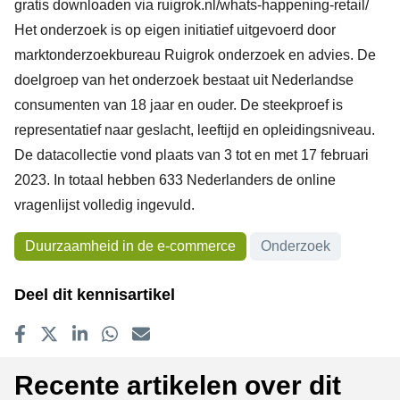
gratis downloaden via
ruigrok.nl/whats-happening-retail/
Het onderzoek is op eigen initiatief uitgevoerd door
marktonderzoekbureau Ruigrok onderzoek en advies. De
doelgroep van het onderzoek bestaat uit Nederlandse
consumenten van 18 jaar en ouder. De steekproef is
representatief naar geslacht, leeftijd en opleidingsniveau.
De datacollectie vond plaats van 3 tot en met 17 februari
2023. In totaal hebben 633 Nederlanders de online
vragenlijst volledig ingevuld.
Onderwerpen
Duurzaamheid in de e-commerce
Onderzoek
Deel dit kennisartikel
Delen op Facebook
Tweet
Delen op LinkedIn
Delen op WhatsApp
E-mailadres
Recente artikelen over dit