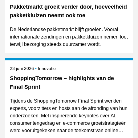
Pakketmarkt groeit verder door, hoeveelheid
pakketkluizen neemt ook toe
De Nederlandse pakketmarkt blijft groeien. Vooral
internationale zendingen en pakketkluizen nemen toe,
terwijl bezorging steeds duurzamer wordt.
Gepubliceerd op
Onderwerpen
23 juni 2026
Innovatie
ShoppingTomorrow – highlights van de
Final Sprint
Tijdens de ShoppingTomorrow Final Sprint werkten
experts, voorzitters en hosts aan de afronding van hun
onderzoeken. Met inspirerende keynotes over AI,
consumentengedrag en e-commerce groeistrategieën
werd vooruitgekeken naar de toekomst van online
retail. De resultaten van de expertgroepen worden op