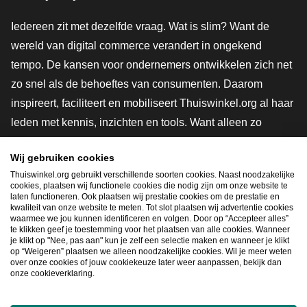
Iedereen zit met dezelfde vraag. Wat is slim? Want de
wereld van digital commerce verandert in ongekend
tempo. De kansen voor ondernemers ontwikkelen zich net
zo snel als de behoeftes van consumenten. Daarom
inspireert, faciliteert en mobiliseert Thuiswinkel.org al haar
leden met kennis, inzichten en tools. Want alleen zo
groeien we samen naar een veiligere, duurzamere en
Wij gebruiken cookies
innovatievere toekomst. Dus groei ook mee en maak
Thuiswinkel.org gebruikt verschillende soorten cookies. Naast noodzakelijke
shoppen slimmer.
cookies, plaatsen wij functionele cookies die nodig zijn om onze website te
laten functioneren. Ook plaatsen wij prestatie cookies om de prestatie en
Lid worden
kwaliteit van onze website te meten. Tot slot plaatsen wij advertentie cookies
waarmee we jou kunnen identificeren en volgen. Door op “Accepteer alles”
te klikken geef je toestemming voor het plaatsen van alle cookies. Wanneer
je klikt op "Nee, pas aan" kun je zelf een selectie maken en wanneer je klikt
op “Weigeren” plaatsen we alleen noodzakelijke cookies. Wil je meer weten
Snel navigeren
over onze cookies of jouw cookiekeuze later weer aanpassen, bekijk dan
onze cookieverklaring.
Ope