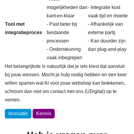
mogelijkheden dan
- Integratie kost
kant-en-klaar
vaak tijd en moeite
Tool met
- Past beter bij
- Afhankelijk van
integratieproces
bestaande
externe partij
processen
- Kan duurder zijn
- Ondersteuning
dan plug-and-play
vaak inbegrepen
Het belangrijkste is natuurlijk dat je iets kiest dat aansluit
bij jouw wensen. Mocht je hulp nodig hebben en een keer
willen sparren wat AI voor jouw webshop kan betekenen,
schroom dan niet om
contact met ons (UDigital) op te
nemen
.
Onderwerpen
Innovatie
Kennis