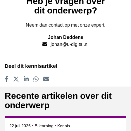
Heb je vragen over
dit onderwerp?
Neem dan contact op met onze expert.
Johan Deddens
johan@u-digital.nl
Deel dit kennisartikel
Delen op Facebook
Tweet
Delen op LinkedIn
Delen op WhatsApp
E-mailadres
Recente artikelen over dit
onderwerp
Gepubliceerd op
Onderwerpen
22 juli 2026
E-learning
Kennis