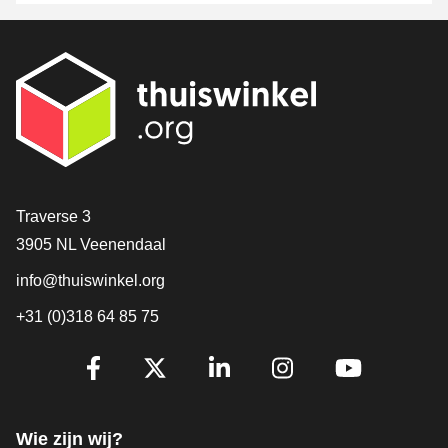
8 oktober gepresenteerd tijdens Shopping Today.
Contact
Traverse 3
3905 NL Veenendaal
info@thuiswinkel.org
+31 (0)318 64 85 75
Volg je ons al?
Facebook
X
LinkedIn
Instagram
YouTube
Wie zijn wij?