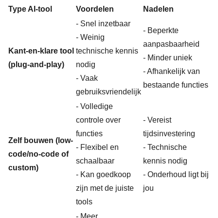
Type AI-tool
Voordelen
Nadelen
- Snel inzetbaar
- Beperkte
- Weinig
aanpasbaarheid
Kant-en-klare tool
technische kennis
- Minder uniek
(plug-and-play)
nodig
- Afhankelijk van
- Vaak
bestaande functies
gebruiksvriendelijk
- Volledige
controle over
- Vereist
functies
tijdsinvestering
Zelf bouwen (low-
- Flexibel en
- Technische
code/no-code of
schaalbaar
kennis nodig
custom)
- Kan goedkoop
- Onderhoud ligt bij
zijn met de juiste
jou
tools
- Meer