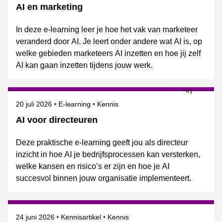
AI en marketing
In deze e-learning leer je hoe het vak van marketeer
veranderd door AI. Je leert onder andere wat AI is, op
welke gebieden marketeers AI inzetten en hoe jij zelf
AI kan gaan inzetten tijdens jouw werk.
Gepubliceerd op
Onderwerpen
20 juli 2026
E-learning
Kennis
AI voor directeuren
Deze praktische e-learning geeft jou als directeur
inzicht in hoe AI je bedrijfsprocessen kan versterken,
welke kansen en risico’s er zijn en hoe je AI
succesvol binnen jouw organisatie implementeert.
Gepubliceerd op
Onderwerpen
24 juni 2026
Kennisartikel
Kennis