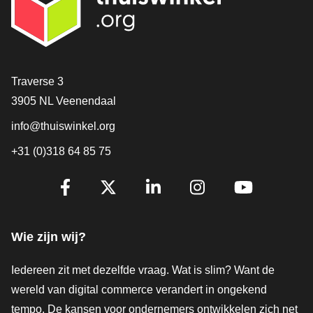
Contact
Traverse 3
3905 NL Veenendaal
info@thuiswinkel.org
+31 (0)318 64 85 75
Volg je ons al?
Facebook
X
LinkedIn
Instagram
YouTube
Wie zijn wij?
Iedereen zit met dezelfde vraag. Wat is slim? Want de
wereld van digital commerce verandert in ongekend
tempo. De kansen voor ondernemers ontwikkelen zich net