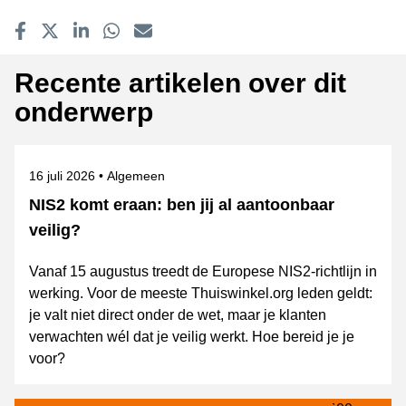
Delen op Facebook
Tweet
Delen op LinkedIn
Delen op WhatsApp
E-mailadres
Recente artikelen over dit
onderwerp
Gepubliceerd op
Onderwerpen
16 juli 2026
Algemeen
NIS2 komt eraan: ben jij al aantoonbaar
veilig?
Vanaf 15 augustus treedt de Europese NIS2-richtlijn in
werking. Voor de meeste Thuiswinkel.org leden geldt:
je valt niet direct onder de wet, maar je klanten
verwachten wél dat je veilig werkt. Hoe bereid je je
voor?