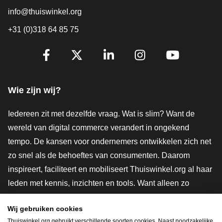
info@thuiswinkel.org
+31 (0)318 64 85 75
Volg je ons al?
Facebook
X
LinkedIn
Instagram
YouTube
Wie zijn wij?
Iedereen zit met dezelfde vraag. Wat is slim? Want de
wereld van digital commerce verandert in ongekend
tempo. De kansen voor ondernemers ontwikkelen zich net
zo snel als de behoeftes van consumenten. Daarom
inspireert, faciliteert en mobiliseert Thuiswinkel.org al haar
leden met kennis, inzichten en tools. Want alleen zo
groeien we samen naar een veiligere, duurzamere en
Wij gebruiken cookies
innovatievere toekomst. Dus groei ook mee en maak
Thuiswinkel.org gebruikt verschillende soorten cookies. Naast noodzakelijke