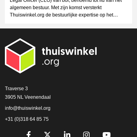
Legal Officer (CLO) van bol, benoemd tot lid van het
algemeen bestuur. Met zijn komst versterkt
Thuiswinkel.org de bestuurlijke expertise op het
gebied van governance, wet- en regelgeving,
innovatie en (online) consumentenvertrouwen.
Contact
Traverse 3
3905 NL Veenendaal
info@thuiswinkel.org
+31 (0)318 64 85 75
Volg je ons al?