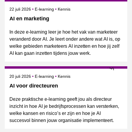
Gepubliceerd op
Onderwerpen
22 juli 2026
E-learning
Kennis
AI en marketing
In deze e-learning leer je hoe het vak van marketeer
veranderd door AI. Je leert onder andere wat AI is, op
welke gebieden marketeers AI inzetten en hoe jij zelf
AI kan gaan inzetten tijdens jouw werk.
Gepubliceerd op
Onderwerpen
20 juli 2026
E-learning
Kennis
AI voor directeuren
Deze praktische e-learning geeft jou als directeur
inzicht in hoe AI je bedrijfsprocessen kan versterken,
welke kansen en risico’s er zijn en hoe je AI
succesvol binnen jouw organisatie implementeert.