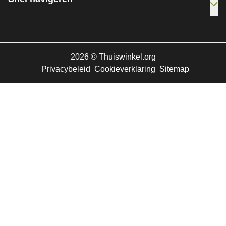
Ope
2026
©
Thuiswinkel.org
Privacybeleid
Cookieverklaring
Sitemap