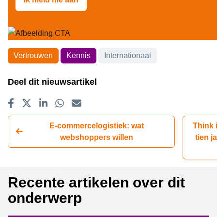
Onderwerpen
Vertrouwen
Kennis
Internationaal
Deel dit nieuwsartikel
Delen op Facebook
Tweet
Delen op LinkedIn
Delen op WhatsApp
E-mailadres
E-commercelogistiek: wat
Think 
webshoppers willen
tien j
Recente artikelen over dit
onderwerp