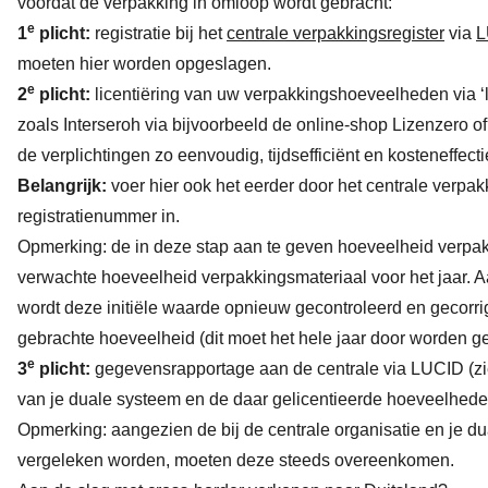
voordat de verpakking in omloop wordt gebracht:
e
1
plicht:
registratie bij het
centrale verpakkingsregister
via
L
moeten hier worden opgeslagen.
e
2
plicht:
licentiëring van uw verpakkingshoeveelheden via ‘
zoals Interseroh via bijvoorbeeld de online-shop
Lizenzero
o
de verplichtingen zo eenvoudig, tijdsefficiënt
en kosteneffecti
Belangrijk:
voer hier ook het eerder door het centrale verpa
registratienummer in.
Opmerking: de in deze stap aan te geven hoeveelheid verpak
verwachte hoeveelheid verpakkingsmateriaal voor het jaar. A
wordt deze initiële waarde opnieuw gecontroleerd en gecorr
gebrachte hoeveelheid (dit moet het hele jaar door worden g
e
3
plicht:
gegevensrapportage aan de centrale via LUCID (zie
van je duale systeem en de daar gelicentieerde hoeveelhede
Opmerking: aangezien de bij de centrale organisatie en je 
vergeleken worden, moeten deze steeds overeenkomen.