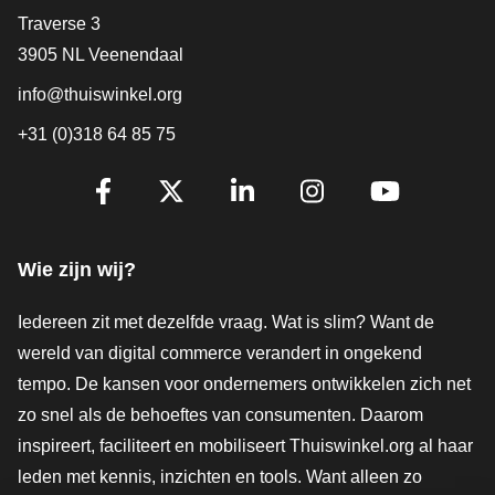
Contact
Traverse 3
3905 NL Veenendaal
info@thuiswinkel.org
+31 (0)318 64 85 75
Volg je ons al?
Facebook
X
LinkedIn
Instagram
YouTube
Wie zijn wij?
Iedereen zit met dezelfde vraag. Wat is slim? Want de
wereld van digital commerce verandert in ongekend
tempo. De kansen voor ondernemers ontwikkelen zich net
zo snel als de behoeftes van consumenten. Daarom
inspireert, faciliteert en mobiliseert Thuiswinkel.org al haar
leden met kennis, inzichten en tools. Want alleen zo