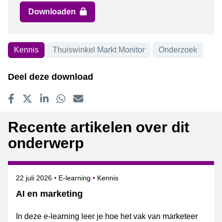
Downloaden
Kennis
Thuiswinkel Markt Monitor
Onderzoek
Onderwerpen
Deel deze download
Delen op Facebook
Tweet
Delen op LinkedIn
Delen op WhatsApp
E-mailadres
Recente artikelen over dit
onderwerp
Gepubliceerd op
Onderwerpen
22 juli 2026
E-learning
Kennis
AI en marketing
In deze e-learning leer je hoe het vak van marketeer