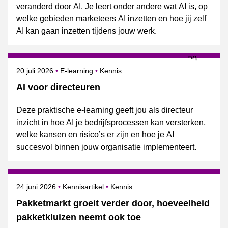
veranderd door AI. Je leert onder andere wat AI is, op
welke gebieden marketeers AI inzetten en hoe jij zelf
AI kan gaan inzetten tijdens jouw werk.
Gepubliceerd op
Onderwerpen
20 juli 2026
E-learning
Kennis
AI voor directeuren
Deze praktische e-learning geeft jou als directeur
inzicht in hoe AI je bedrijfsprocessen kan versterken,
welke kansen en risico’s er zijn en hoe je AI
succesvol binnen jouw organisatie implementeert.
Gepubliceerd op
Onderwerpen
24 juni 2026
Kennisartikel
Kennis
Pakketmarkt groeit verder door, hoeveelheid
pakketkluizen neemt ook toe