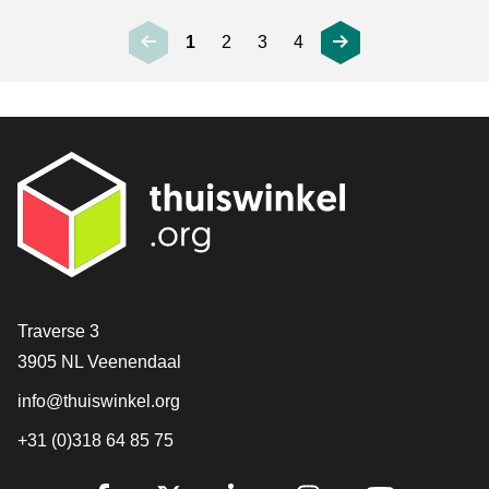
1
2
3
4
Contact
Traverse 3
3905 NL Veenendaal
info@thuiswinkel.org
+31 (0)318 64 85 75
Volg je ons al?