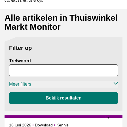
contact met ons op.
Alle artikelen in Thuiswinkel
Markt Monitor
Filter op
Trefwoord
Meer filters
Bekijk resultaten
Gepubliceerd op
Onderwerpen
16 juni 2026
Download
Kennis