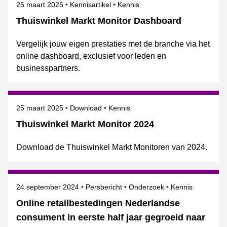
Gepubliceerd op
Onderwerpen
25 maart 2025
Kennisartikel
Kennis
Thuiswinkel Markt Monitor Dashboard
Vergelijk jouw eigen prestaties met de branche via het
online dashboard, exclusief voor leden en
businesspartners.
Gepubliceerd op
Onderwerpen
25 maart 2025
Download
Kennis
Thuiswinkel Markt Monitor 2024
Download de Thuiswinkel Markt Monitoren van 2024.
Gepubliceerd op
Categorie
Onderwerpen
24 september 2024
Persbericht
Onderzoek
Kennis
Online retailbestedingen Nederlandse
consument in eerste half jaar gegroeid naar