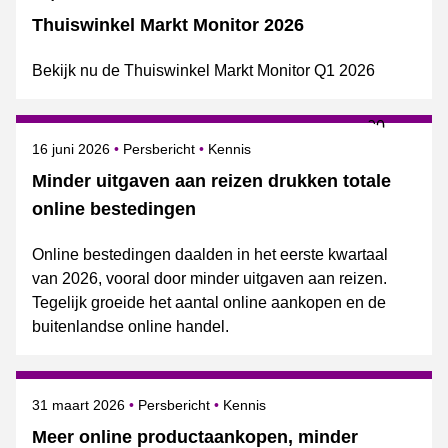
Thuiswinkel Markt Monitor 2026
Bekijk nu de Thuiswinkel Markt Monitor Q1 2026
Gepubliceerd op
Categorie
Onderwerpen
16 juni 2026
Persbericht
Kennis
Minder uitgaven aan reizen drukken totale
online bestedingen
Online bestedingen daalden in het eerste kwartaal
van 2026, vooral door minder uitgaven aan reizen.
Tegelijk groeide het aantal online aankopen en de
buitenlandse online handel.
Gepubliceerd op
Categorie
Onderwerpen
31 maart 2026
Persbericht
Kennis
Meer online productaankopen, minder