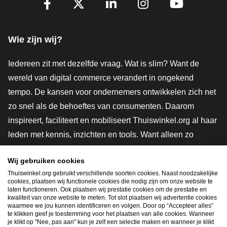
Facebook
X
LinkedIn
Instagram
YouTube
Wie zijn wij?
Iedereen zit met dezelfde vraag. Wat is slim? Want de
wereld van digital commerce verandert in ongekend
tempo. De kansen voor ondernemers ontwikkelen zich net
zo snel als de behoeftes van consumenten. Daarom
inspireert, faciliteert en mobiliseert Thuiswinkel.org al haar
leden met kennis, inzichten en tools. Want alleen zo
groeien we samen naar een veiligere, duurzamere en
Wij gebruiken cookies
innovatievere toekomst. Dus groei ook mee en maak
Thuiswinkel.org gebruikt verschillende soorten cookies. Naast noodzakelijke
shoppen slimmer.
cookies, plaatsen wij functionele cookies die nodig zijn om onze website te
laten functioneren. Ook plaatsen wij prestatie cookies om de prestatie en
Lid worden
kwaliteit van onze website te meten. Tot slot plaatsen wij advertentie cookies
waarmee we jou kunnen identificeren en volgen. Door op “Accepteer alles”
te klikken geef je toestemming voor het plaatsen van alle cookies. Wanneer
je klikt op "Nee, pas aan" kun je zelf een selectie maken en wanneer je klikt