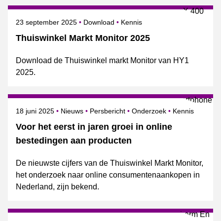
Gepubliceerd op
Onderwerpen
23 september 2025
Download
Kennis
Thuiswinkel Markt Monitor 2025
Download de Thuiswinkel markt Monitor van HY1
2025.
Gepubliceerd op
Categorie
Onderwerpen
18 juni 2025
Nieuws
Persbericht
Onderzoek
Kennis
Voor het eerst in jaren groei in online
bestedingen aan producten
De nieuwste cijfers van de Thuiswinkel Markt Monitor,
het onderzoek naar online consumentenaankopen in
Nederland, zijn bekend.