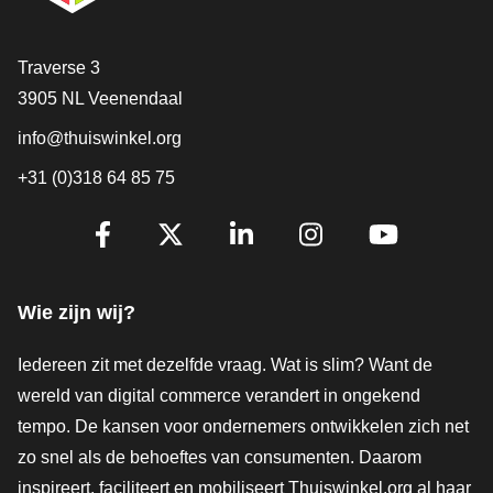
Contact
Traverse 3
3905 NL Veenendaal
info@thuiswinkel.org
+31 (0)318 64 85 75
Volg je ons al?
Facebook
X
LinkedIn
Instagram
YouTube
Wie zijn wij?
Iedereen zit met dezelfde vraag. Wat is slim? Want de
wereld van digital commerce verandert in ongekend
tempo. De kansen voor ondernemers ontwikkelen zich net
zo snel als de behoeftes van consumenten. Daarom
inspireert, faciliteert en mobiliseert Thuiswinkel.org al haar