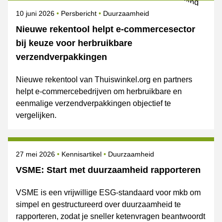
Gepubliceerd op
Categorie
Onderwerpen
10 juni 2026
Persbericht
Duurzaamheid
Nieuwe rekentool helpt e-commercesector
bij keuze voor herbruikbare
verzendverpakkingen
Nieuwe rekentool van Thuiswinkel.org en partners
helpt e-commercebedrijven om herbruikbare en
eenmalige verzendverpakkingen objectief te
vergelijken.
Gepubliceerd op
Onderwerpen
27 mei 2026
Kennisartikel
Duurzaamheid
VSME: Start met duurzaamheid rapporteren
VSME is een vrijwillige ESG-standaard voor mkb om
simpel en gestructureerd over duurzaamheid te
rapporteren, zodat je sneller ketenvragen beantwoordt