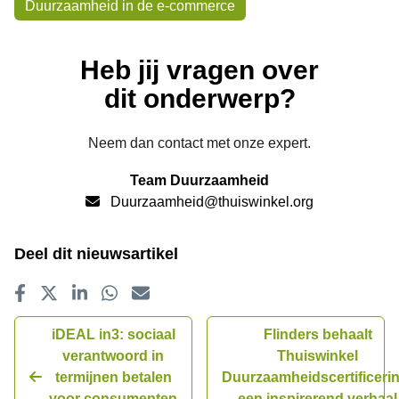
Onderwerpen
Duurzaamheid in de e-commerce
Heb jij vragen over
dit onderwerp?
Neem dan contact met onze expert.
Team Duurzaamheid
Duurzaamheid@thuiswinkel.org
Deel dit nieuwsartikel
Delen op Facebook
Tweet
Delen op LinkedIn
Delen op WhatsApp
E-mailadres
iDEAL in3: sociaal
Flinders behaalt
verantwoord in
Thuiswinkel
termijnen betalen
Duurzaamheidscertificeri
voor consumenten
een inspirerend verhaal