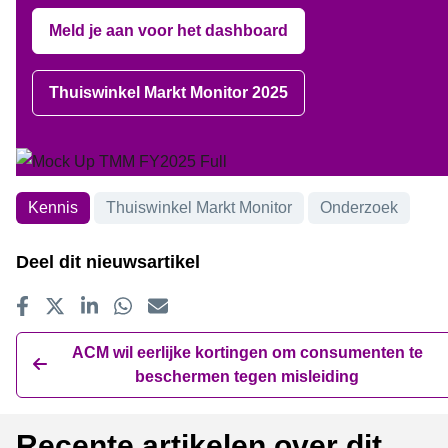
Meld je aan voor het dashboard
Thuiswinkel Markt Monitor 2025
Onderwerpen
Kennis
Thuiswinkel Markt Monitor
Onderzoek
Deel dit nieuwsartikel
Delen op Facebook
Tweet
Delen op LinkedIn
Delen op WhatsApp
E-mailadres
ACM wil eerlijke kortingen om consumenten te
beschermen tegen misleiding
Recente artikelen over dit