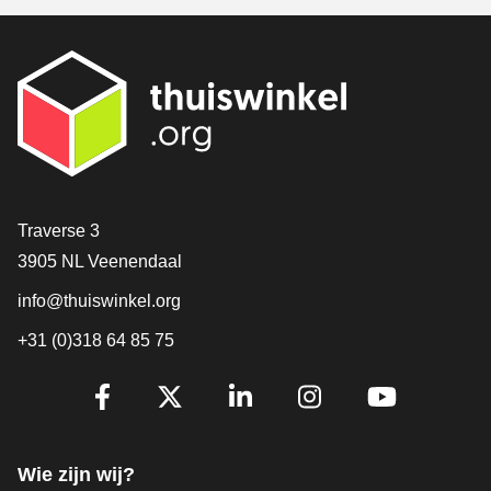
Contact
Traverse 3
3905 NL Veenendaal
info@thuiswinkel.org
+31 (0)318 64 85 75
Volg je ons al?
Facebook
X
LinkedIn
Instagram
YouTube
Wie zijn wij?