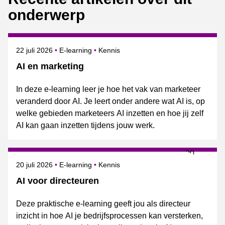
onderwerp
Gepubliceerd op
Onderwerpen
22 juli 2026
E-learning
Kennis
AI en marketing
In deze e-learning leer je hoe het vak van marketeer
veranderd door AI. Je leert onder andere wat AI is, op
welke gebieden marketeers AI inzetten en hoe jij zelf
AI kan gaan inzetten tijdens jouw werk.
Gepubliceerd op
Onderwerpen
20 juli 2026
E-learning
Kennis
AI voor directeuren
Deze praktische e-learning geeft jou als directeur
inzicht in hoe AI je bedrijfsprocessen kan versterken,