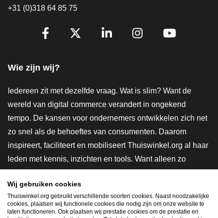
+31 (0)318 64 85 75
Volg je ons al?
Facebook
X
LinkedIn
Instagram
YouTube
Wie zijn wij?
Iedereen zit met dezelfde vraag. Wat is slim? Want de
wereld van digital commerce verandert in ongekend
tempo. De kansen voor ondernemers ontwikkelen zich net
zo snel als de behoeftes van consumenten. Daarom
inspireert, faciliteert en mobiliseert Thuiswinkel.org al haar
leden met kennis, inzichten en tools. Want alleen zo
groeien we samen naar een veiligere, duurzamere en
Wij gebruiken cookies
innovatievere toekomst. Dus groei ook mee en maak
Thuiswinkel.org gebruikt verschillende soorten cookies. Naast noodzakelijke
shoppen slimmer.
cookies, plaatsen wij functionele cookies die nodig zijn om onze website te
laten functioneren. Ook plaatsen wij prestatie cookies om de prestatie en
Lid worden