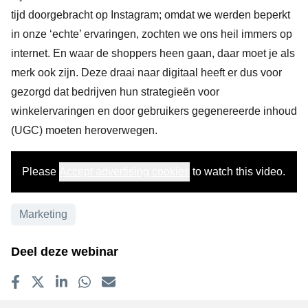
tijd doorgebracht op Instagram; omdat we werden beperkt
in onze ‘echte’ ervaringen, zochten we ons heil immers op
internet. En waar de shoppers heen gaan, daar moet je als
merk ook zijn. Deze draai naar digitaal heeft er dus voor
gezorgd dat bedrijven hun strategieën voor
winkelervaringen en door gebruikers gegenereerde inhoud
(UGC) moeten heroverwegen.
Please
Accept advertising cookies
to watch this video.
Onderwerpen
Marketing
Deel deze webinar
Delen op Facebook
Tweet
Delen op LinkedIn
Delen op WhatsApp
E-mailadres