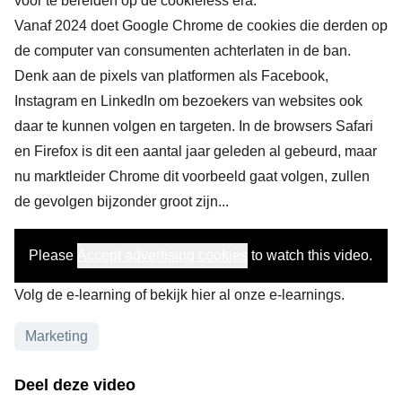
voor te bereiden op de cookieless era.
Vanaf 2024 doet Google Chrome de cookies die derden op
de computer van consumenten achterlaten in de ban.
Denk aan de pixels van platformen als Facebook,
Instagram en LinkedIn om bezoekers van websites ook
daar te kunnen volgen en targeten. In de browsers Safari
en Firefox is dit een aantal jaar geleden al gebeurd, maar
nu marktleider Chrome dit voorbeeld gaat volgen, zullen
de gevolgen bijzonder groot zijn...
Please
Accept advertising cookies
to watch this video.
Volg de e-learning
​ of
bekijk hier al onze e-learnings
.​
Onderwerpen
Marketing
Deel deze video