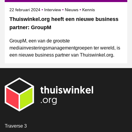
Gepubliceerd op
Categorie
Onderwerpen
22 februari 2024
Interview
Nieuws
Kennis
Thuiswinkel.org heeft een nieuwe business
partner: GroupM
GroupM, een van de grootste
mediainvesteringsmanagementgroepen ter wereld, is
een nieuwe business partner van Thuiswinkel.org.
Contact
Traverse 3