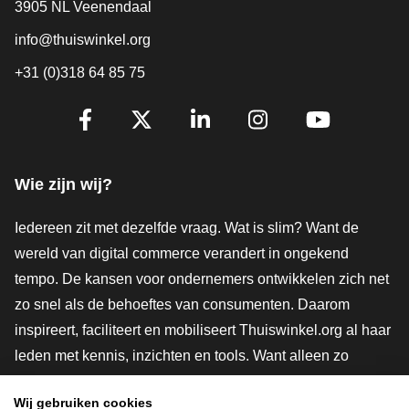
3905 NL Veenendaal
info@thuiswinkel.org
+31 (0)318 64 85 75
Volg je ons al?
Facebook
X
LinkedIn
Instagram
YouTube
Wie zijn wij?
Iedereen zit met dezelfde vraag. Wat is slim? Want de
wereld van digital commerce verandert in ongekend
tempo. De kansen voor ondernemers ontwikkelen zich net
zo snel als de behoeftes van consumenten. Daarom
inspireert, faciliteert en mobiliseert Thuiswinkel.org al haar
leden met kennis, inzichten en tools. Want alleen zo
groeien we samen naar een veiligere, duurzamere en
Wij gebruiken cookies
innovatievere toekomst. Dus groei ook mee en maak