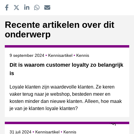
Delen op Facebook
Tweet
Delen op LinkedIn
Delen op WhatsApp
E-mailadres
Recente artikelen over dit
onderwerp
Gepubliceerd op
Onderwerpen
9 september 2024
Kennisartikel
Kennis
Dit is waarom customer loyalty zo belangrijk
is
Loyale klanten zijn waardevolle klanten. Ze keren
vaker terug naar je webshop, besteden meer en
kosten minder dan nieuwe klanten. Alleen, hoe maak
je van je klanten loyale klanten?
Gepubliceerd op
Onderwerpen
31 juli 2024
Kennisartikel
Kennis