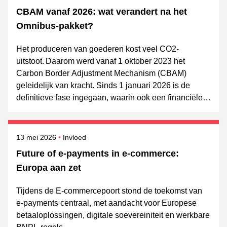
CBAM vanaf 2026: wat verandert na het
Omnibus‑pakket?
Het produceren van goederen kost veel CO2-
uitstoot. Daarom werd vanaf 1 oktober 2023 het
Carbon Border Adjustment Mechanism (CBAM)
geleidelijk van kracht. Sinds 1 januari 2026 is de
definitieve fase ingegaan, waarin ook een financiële
component geldt. Lees verder om te ontdekken of
je ook moet afdragen.
Gepubliceerd op
Onderwerpen
13 mei 2026
Invloed
Future of e-payments in e-commerce:
Europa aan zet
Tijdens de E-commercepoort stond de toekomst van
e-payments centraal, met aandacht voor Europese
betaaloplossingen, digitale soevereiniteit en werkbare