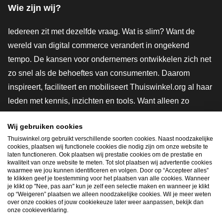
Wie zijn wij?
Iedereen zit met dezelfde vraag. Wat is slim? Want de
wereld van digital commerce verandert in ongekend
tempo. De kansen voor ondernemers ontwikkelen zich net
zo snel als de behoeftes van consumenten. Daarom
inspireert, faciliteert en mobiliseert Thuiswinkel.org al haar
leden met kennis, inzichten en tools. Want alleen zo
groeien we samen naar een veiligere, duurzamere en
Wij gebruiken cookies
innovatievere toekomst. Dus groei ook mee en maak
Thuiswinkel.org gebruikt verschillende soorten cookies. Naast noodzakelijke
shoppen slimmer.
cookies, plaatsen wij functionele cookies die nodig zijn om onze website te
laten functioneren. Ook plaatsen wij prestatie cookies om de prestatie en
Lid worden
kwaliteit van onze website te meten. Tot slot plaatsen wij advertentie cookies
waarmee we jou kunnen identificeren en volgen. Door op “Accepteer alles”
te klikken geef je toestemming voor het plaatsen van alle cookies. Wanneer
je klikt op "Nee, pas aan" kun je zelf een selectie maken en wanneer je klikt
op “Weigeren” plaatsen we alleen noodzakelijke cookies. Wil je meer weten
Snel navigeren
over onze cookies of jouw cookiekeuze later weer aanpassen, bekijk dan
onze cookieverklaring.
Ope