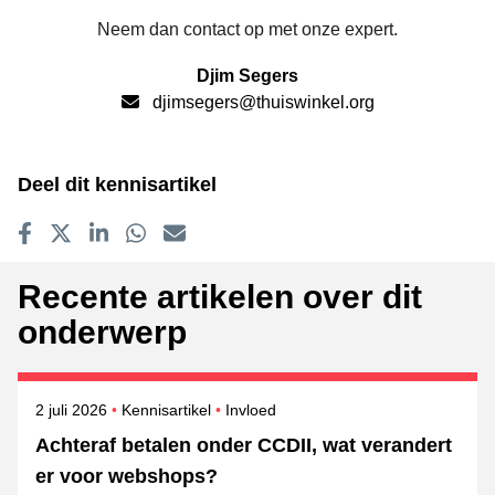
Neem dan contact op met onze expert.
Djim Segers
djimsegers@thuiswinkel.org
Deel dit kennisartikel
Delen op Facebook
Tweet
Delen op LinkedIn
Delen op WhatsApp
E-mailadres
Recente artikelen over dit
onderwerp
Gepubliceerd op
Onderwerpen
2 juli 2026
Kennisartikel
Invloed
Achteraf betalen onder CCDII, wat verandert
er voor webshops?