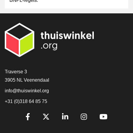
BNPL-regels.
Contact
Traverse 3
3905 NL Veenendaal
info@thuiswinkel.org
+31 (0)318 64 85 75
Volg je ons al?
Facebook
X
LinkedIn
Instagram
YouTube