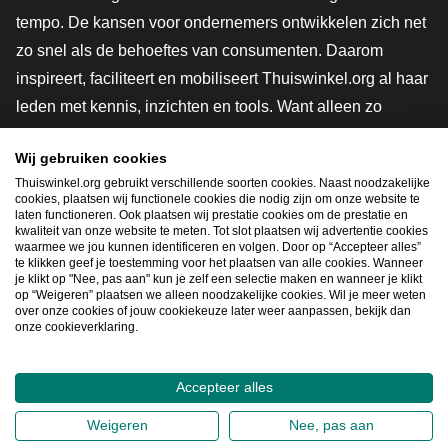
tempo. De kansen voor ondernemers ontwikkelen zich net
zo snel als de behoeftes van consumenten. Daarom
inspireert, faciliteert en mobiliseert Thuiswinkel.org al haar
leden met kennis, inzichten en tools. Want alleen zo
groeien we samen naar een veiligere, duurzamere en
Wij gebruiken cookies
innovatievere toekomst. Dus groei ook mee en maak
Thuiswinkel.org gebruikt verschillende soorten cookies. Naast noodzakelijke
shoppen slimmer.
cookies, plaatsen wij functionele cookies die nodig zijn om onze website te
laten functioneren. Ook plaatsen wij prestatie cookies om de prestatie en
Lid worden
kwaliteit van onze website te meten. Tot slot plaatsen wij advertentie cookies
waarmee we jou kunnen identificeren en volgen. Door op “Accepteer alles”
te klikken geef je toestemming voor het plaatsen van alle cookies. Wanneer
je klikt op "Nee, pas aan" kun je zelf een selectie maken en wanneer je klikt
op “Weigeren” plaatsen we alleen noodzakelijke cookies. Wil je meer weten
Snel navigeren
over onze cookies of jouw cookiekeuze later weer aanpassen, bekijk dan
onze cookieverklaring.
Ope
Accepteer alles
2026
©
Thuiswinkel.org
Weigeren
Nee, pas aan
Privacybeleid
Cookieverklaring
Sitemap