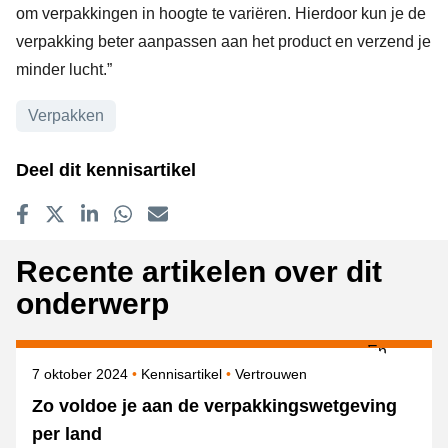
om verpakkingen in hoogte te variëren. Hierdoor kun je de
verpakking beter aanpassen aan het product en verzend je
minder lucht.”
Onderwerpen
Verpakken
Deel dit kennisartikel
Delen op Facebook
Tweet
Delen op LinkedIn
Delen op WhatsApp
E-mailadres
Recente artikelen over dit
onderwerp
Gepubliceerd op
Onderwerpen
7 oktober 2024
Kennisartikel
Vertrouwen
Zo voldoe je aan de verpakkingswetgeving
per land