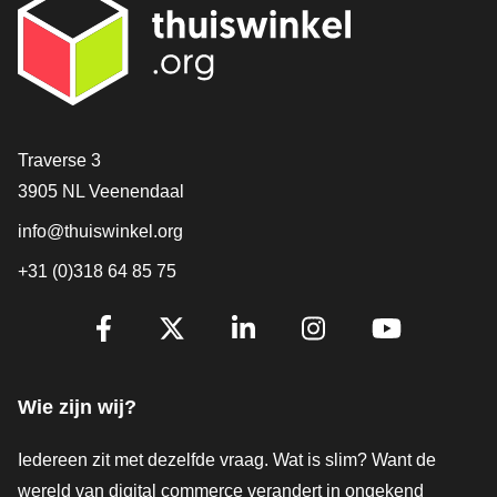
Contact
Traverse 3
3905 NL Veenendaal
info@thuiswinkel.org
+31 (0)318 64 85 75
Volg je ons al?
Facebook
X
LinkedIn
Instagram
YouTube
Wie zijn wij?
Iedereen zit met dezelfde vraag. Wat is slim? Want de
wereld van digital commerce verandert in ongekend