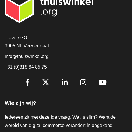
Contact
Traverse 3
3905 NL Veenendaal
info@thuiswinkel.org
+31 (0)318 64 85 75
Volg je ons al?
Facebook
X
LinkedIn
Instagram
YouTube
Wie zijn wij?
Iedereen zit met dezelfde vraag. Wat is slim? Want de
wereld van digital commerce verandert in ongekend