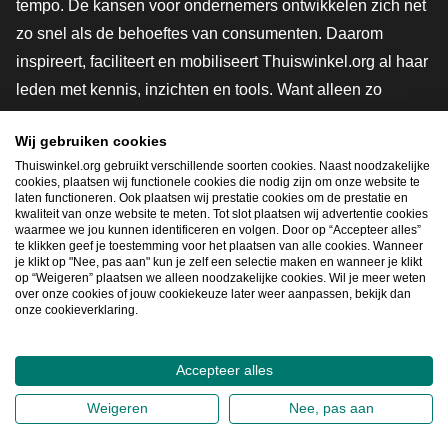
tempo. De kansen voor ondernemers ontwikkelen zich net
zo snel als de behoeftes van consumenten. Daarom
inspireert, faciliteert en mobiliseert Thuiswinkel.org al haar
leden met kennis, inzichten en tools. Want alleen zo
groeien we samen naar een veiligere, duurzamere en
Wij gebruiken cookies
innovatievere toekomst. Dus groei ook mee en maak
Thuiswinkel.org gebruikt verschillende soorten cookies. Naast noodzakelijke
shoppen slimmer.
cookies, plaatsen wij functionele cookies die nodig zijn om onze website te
laten functioneren. Ook plaatsen wij prestatie cookies om de prestatie en
Lid worden
kwaliteit van onze website te meten. Tot slot plaatsen wij advertentie cookies
waarmee we jou kunnen identificeren en volgen. Door op “Accepteer alles”
te klikken geef je toestemming voor het plaatsen van alle cookies. Wanneer
je klikt op "Nee, pas aan" kun je zelf een selectie maken en wanneer je klikt
op “Weigeren” plaatsen we alleen noodzakelijke cookies. Wil je meer weten
Snel navigeren
over onze cookies of jouw cookiekeuze later weer aanpassen, bekijk dan
onze cookieverklaring.
Ope
Accepteer alles
2026
©
Thuiswinkel.org
Weigeren
Nee, pas aan
Privacybeleid
Cookieverklaring
Sitemap