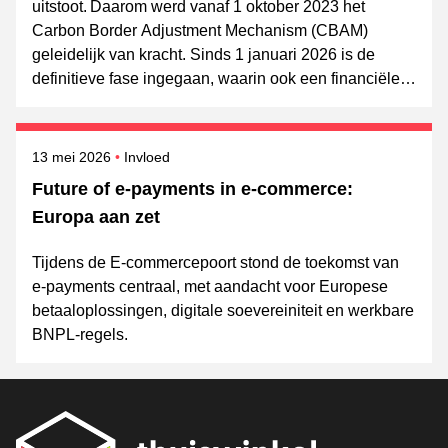
uitstoot. Daarom werd vanaf 1 oktober 2023 het
Carbon Border Adjustment Mechanism (CBAM)
geleidelijk van kracht. Sinds 1 januari 2026 is de
definitieve fase ingegaan, waarin ook een financiële
component geldt. Lees verder om te ontdekken of
je ook moet afdragen.
Gepubliceerd op
Onderwerpen
13 mei 2026
Invloed
Future of e-payments in e-commerce:
Europa aan zet
Tijdens de E-commercepoort stond de toekomst van
e-payments centraal, met aandacht voor Europese
betaaloplossingen, digitale soevereiniteit en werkbare
BNPL-regels.