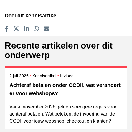
Deel dit kennisartikel
Delen op Facebook
Tweet
Delen op LinkedIn
Delen op WhatsApp
E-mailadres
Recente artikelen over dit
onderwerp
Gepubliceerd op
Onderwerpen
2 juli 2026
Kennisartikel
Invloed
Achteraf betalen onder CCDII, wat verandert
er voor webshops?
Vanaf november 2026 gelden strengere regels voor
achteraf betalen. Wat betekent de invoering van de
CCDII voor jouw webshop, checkout en klanten?