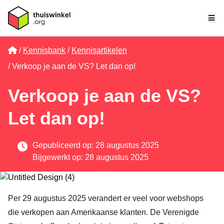
Me
Home
Kennisbank
Kennisartikelen
Verkoop je aan de VS? Let dan op!
Verkoop je aan de VS?
Let dan op!
Gepubliceerd op: 28 augustus 2025
Bijgewerkt op: 28 augustus 2025
Per 29 augustus 2025 verandert er veel voor webshops
die verkopen aan Amerikaanse klanten. De Verenigde