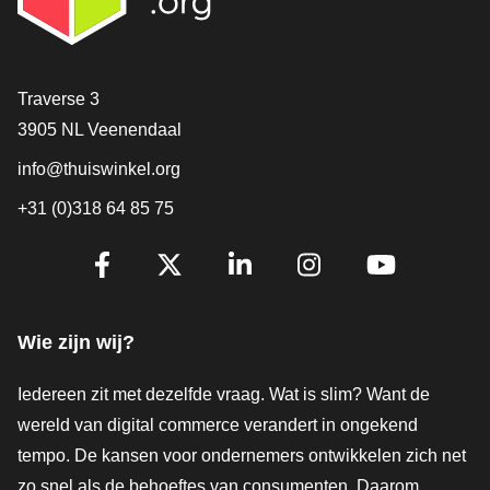
Contact
Traverse 3
3905 NL Veenendaal
info@thuiswinkel.org
+31 (0)318 64 85 75
Volg je ons al?
Facebook
X
LinkedIn
Instagram
YouTube
Wie zijn wij?
Iedereen zit met dezelfde vraag. Wat is slim? Want de
wereld van digital commerce verandert in ongekend
tempo. De kansen voor ondernemers ontwikkelen zich net
zo snel als de behoeftes van consumenten. Daarom