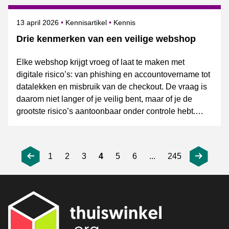
Gepubliceerd op
Onderwerpen
13 april 2026
Kennisartikel
Kennis
Drie kenmerken van een veilige webshop
Elke webshop krijgt vroeg of laat te maken met
digitale risico’s: van phishing en accountovername tot
datalekken en misbruik van de checkout. De vraag is
daarom niet langer of je veilig bent, maar of je de
grootste risico’s aantoonbaar onder controle hebt.
1
2
3
4
5
6
...
245