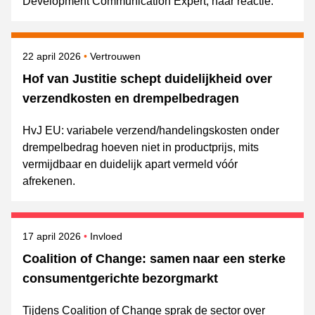
Development Communication Expert, haar reactie.
Gepubliceerd op
Onderwerpen
22 april 2026
Vertrouwen
Hof van Justitie schept duidelijkheid over
verzendkosten en drempelbedragen
HvJ EU: variabele verzend/handelingskosten onder
drempelbedrag hoeven niet in productprijs, mits
vermijdbaar en duidelijk apart vermeld vóór
afrekenen.
Gepubliceerd op
Onderwerpen
17 april 2026
Invloed
Coalition of Change: samen naar een sterke
consumentgerichte bezorgmarkt
Tijdens Coalition of Change sprak de sector over