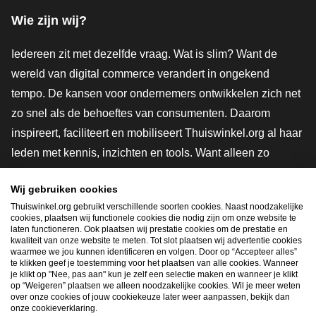
Wie zijn wij?
Iedereen zit met dezelfde vraag. Wat is slim? Want de
wereld van digital commerce verandert in ongekend
tempo. De kansen voor ondernemers ontwikkelen zich net
zo snel als de behoeftes van consumenten. Daarom
inspireert, faciliteert en mobiliseert Thuiswinkel.org al haar
leden met kennis, inzichten en tools. Want alleen zo
groeien we samen naar een veiligere, duurzamere en
Wij gebruiken cookies
innovatievere toekomst. Dus groei ook mee en maak
Thuiswinkel.org gebruikt verschillende soorten cookies. Naast noodzakelijke
shoppen slimmer.
cookies, plaatsen wij functionele cookies die nodig zijn om onze website te
laten functioneren. Ook plaatsen wij prestatie cookies om de prestatie en
Lid worden
kwaliteit van onze website te meten. Tot slot plaatsen wij advertentie cookies
waarmee we jou kunnen identificeren en volgen. Door op “Accepteer alles”
te klikken geef je toestemming voor het plaatsen van alle cookies. Wanneer
je klikt op "Nee, pas aan" kun je zelf een selectie maken en wanneer je klikt
op “Weigeren” plaatsen we alleen noodzakelijke cookies. Wil je meer weten
Snel navigeren
over onze cookies of jouw cookiekeuze later weer aanpassen, bekijk dan
onze cookieverklaring.
Ope