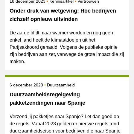
Gepubliceerd op
Onderwerpen
18 december 2023
Kennisartikel
Vertrouwen
Onder druk van wetgeving: Hoe bedrijven
zichzelf opnieuw uitvinden
De aarde blijft maar warmer worden en nog geen
enkel land heeft de klimaatdoelen uit het
Parijsakkoord gehaald. Volgens de publieke opinie
zijn bedrijven aan zet, vanwege de grote impact die zij
maken.
Gepubliceerd op
Onderwerpen
6 december 2023
Duurzaamheid
Duurzaamheidsregelgeving
pakketzendingen naar Spanje
Verzend jij pakketjes naar Spanje? Let dan goed op
de regels. Vanaf 2023 gelden er nieuwe regels rond
duurzaamheidseisen voor bedrijven die naar Spanje