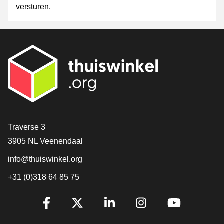
versturen.
Contact
Traverse 3
3905 NL Veenendaal
info@thuiswinkel.org
+31 (0)318 64 85 75
Volg je ons al?
Facebook
X
LinkedIn
Instagram
YouTube