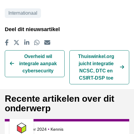
Onderwerpen
Internationaal
Deel dit nieuwsartikel
Delen op Facebook
Tweet
Delen op LinkedIn
Delen op WhatsApp
E-mailadres
Overheid wil
Thuiswinkel.org
integrale aanpak
juicht integratie
cybersecurity
NCSC, DTC en
CSIRT-DSP toe
Recente artikelen over dit
onderwerp
Gepubliceerd op
Onderwerpen
18 september 2024
Kennis