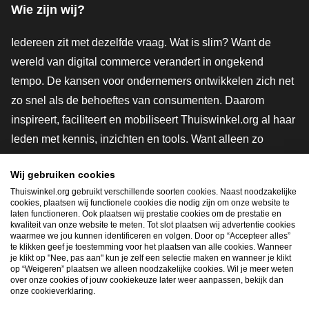
Wie zijn wij?
Iedereen zit met dezelfde vraag. Wat is slim? Want de
wereld van digital commerce verandert in ongekend
tempo. De kansen voor ondernemers ontwikkelen zich net
zo snel als de behoeftes van consumenten. Daarom
inspireert, faciliteert en mobiliseert Thuiswinkel.org al haar
leden met kennis, inzichten en tools. Want alleen zo
groeien we samen naar een veiligere, duurzamere en
Wij gebruiken cookies
innovatievere toekomst. Dus groei ook mee en maak
Thuiswinkel.org gebruikt verschillende soorten cookies. Naast noodzakelijke
shoppen slimmer.
cookies, plaatsen wij functionele cookies die nodig zijn om onze website te
laten functioneren. Ook plaatsen wij prestatie cookies om de prestatie en
Lid worden
kwaliteit van onze website te meten. Tot slot plaatsen wij advertentie cookies
waarmee we jou kunnen identificeren en volgen. Door op “Accepteer alles”
te klikken geef je toestemming voor het plaatsen van alle cookies. Wanneer
je klikt op "Nee, pas aan" kun je zelf een selectie maken en wanneer je klikt
op “Weigeren” plaatsen we alleen noodzakelijke cookies. Wil je meer weten
Snel navigeren
over onze cookies of jouw cookiekeuze later weer aanpassen, bekijk dan
onze cookieverklaring.
Ope