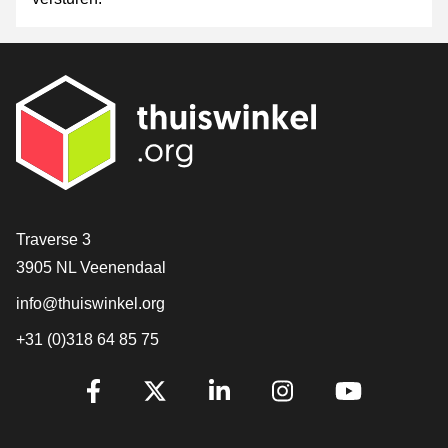
Contact
Traverse 3
3905 NL Veenendaal
info@thuiswinkel.org
+31 (0)318 64 85 75
Volg je ons al?
Facebook
X
LinkedIn
Instagram
YouTube