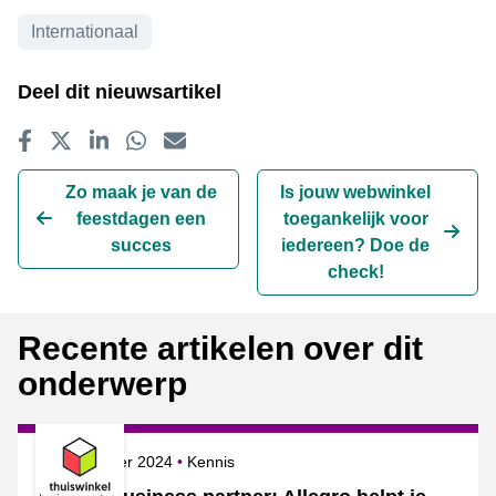
Onderwerpen
Internationaal
Deel dit nieuwsartikel
Delen op Facebook
Tweet
Delen op LinkedIn
Delen op WhatsApp
E-mailadres
Zo maak je van de
Is jouw webwinkel
feestdagen een
toegankelijk voor
succes
iedereen? Doe de
check!
Recente artikelen over dit
onderwerp
Gepubliceerd op
Onderwerpen
18 september 2024
Kennis