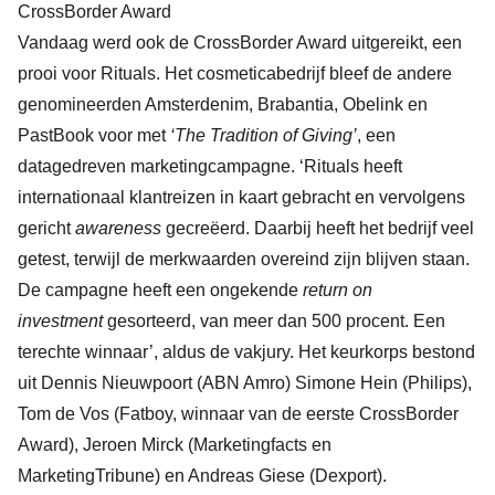
CrossBorder Award
Vandaag werd ook de CrossBorder Award uitgereikt, een
prooi voor Rituals. Het cosmeticabedrijf bleef de andere
genomineerden Amsterdenim, Brabantia, Obelink en
PastBook voor met
‘The Tradition of Giving’
, een
datagedreven marketingcampagne. ‘Rituals heeft
internationaal klantreizen in kaart gebracht en vervolgens
gericht
awareness
gecreëerd. Daarbij heeft het bedrijf veel
getest, terwijl de merkwaarden overeind zijn blijven staan.
De campagne heeft een ongekende
return on
investment
gesorteerd, van meer dan 500 procent. Een
terechte winnaar’, aldus de vakjury. Het keurkorps bestond
uit Dennis Nieuwpoort (ABN Amro) Simone Hein (Philips),
Tom de Vos (Fatboy, winnaar van de eerste CrossBorder
Award), Jeroen Mirck (Marketingfacts en
MarketingTribune) en Andreas Giese (Dexport).