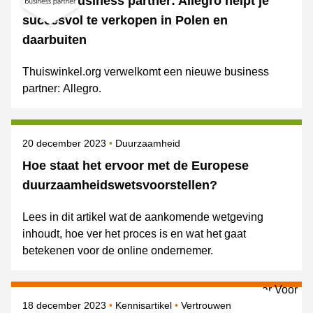
Nieuwe business partner: Allegro helpt je
succesvol te verkopen in Polen en
daarbuiten
Thuiswinkel.org verwelkomt een nieuwe business
partner: Allegro.
Gepubliceerd op
Onderwerpen
20 december 2023
Duurzaamheid
Hoe staat het ervoor met de Europese
duurzaamheidswetsvoorstellen?
Lees in dit artikel wat de aankomende wetgeving
inhoudt, hoe ver het proces is en wat het gaat
betekenen voor de online ondernemer.
Gepubliceerd op
Onderwerpen
18 december 2023
Kennisartikel
Vertrouwen