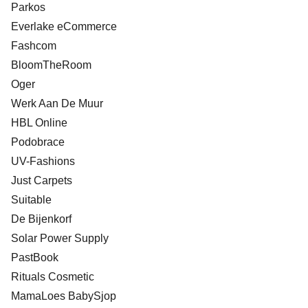
Parkos
Everlake eCommerce
Fashcom
BloomTheRoom
Oger
Werk Aan De Muur
HBL Online
Podobrace
UV-Fashions
Just Carpets
Suitable
De Bijenkorf
Solar Power Supply
PastBook
Rituals Cosmetic
MamaLoes BabySjop