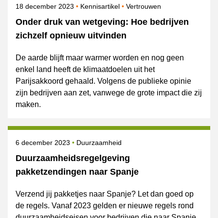
Gepubliceerd op
Onderwerpen
18 december 2023
Kennisartikel
Vertrouwen
Onder druk van wetgeving: Hoe bedrijven
zichzelf opnieuw uitvinden
De aarde blijft maar warmer worden en nog geen
enkel land heeft de klimaatdoelen uit het
Parijsakkoord gehaald. Volgens de publieke opinie
zijn bedrijven aan zet, vanwege de grote impact die zij
maken.
Gepubliceerd op
Onderwerpen
6 december 2023
Duurzaamheid
Duurzaamheidsregelgeving
pakketzendingen naar Spanje
Verzend jij pakketjes naar Spanje? Let dan goed op
de regels. Vanaf 2023 gelden er nieuwe regels rond
duurzaamheidseisen voor bedrijven die naar Spanje