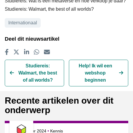
Studiereis: Wat is een metaverse en hoe verkoop je daar?
Studiereis: Walmart, the best of all worlds?
Onderwerpen
Internationaal
Deel dit nieuwsartikel
Delen op Facebook
Tweet
Delen op LinkedIn
Delen op WhatsApp
E-mailadres
Studiereis:
Help! Ik wil een
Walmart, the best
webshop
of all worlds?
beginnen
Recente artikelen over dit
onderwerp
Gepubliceerd op
Onderwerpen
18 september 2024
Kennis