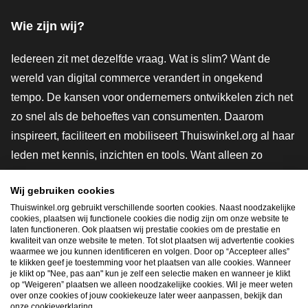
Wie zijn wij?
Iedereen zit met dezelfde vraag. Wat is slim? Want de
wereld van digital commerce verandert in ongekend
tempo. De kansen voor ondernemers ontwikkelen zich net
zo snel als de behoeftes van consumenten. Daarom
inspireert, faciliteert en mobiliseert Thuiswinkel.org al haar
leden met kennis, inzichten en tools. Want alleen zo
groeien we samen naar een veiligere, duurzamere en
Wij gebruiken cookies
innovatievere toekomst. Dus groei ook mee en maak
Thuiswinkel.org gebruikt verschillende soorten cookies. Naast noodzakelijke
shoppen slimmer.
cookies, plaatsen wij functionele cookies die nodig zijn om onze website te
laten functioneren. Ook plaatsen wij prestatie cookies om de prestatie en
Lid worden
kwaliteit van onze website te meten. Tot slot plaatsen wij advertentie cookies
waarmee we jou kunnen identificeren en volgen. Door op “Accepteer alles”
te klikken geef je toestemming voor het plaatsen van alle cookies. Wanneer
je klikt op "Nee, pas aan" kun je zelf een selectie maken en wanneer je klikt
op “Weigeren” plaatsen we alleen noodzakelijke cookies. Wil je meer weten
Snel navigeren
over onze cookies of jouw cookiekeuze later weer aanpassen, bekijk dan
onze cookieverklaring.