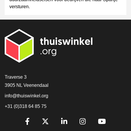
versturen.
Contact
Traverse 3
3905 NL Veenendaal
info@thuiswinkel.org
+31 (0)318 64 85 75
Volg je ons al?
Facebook
X
LinkedIn
Instagram
YouTube