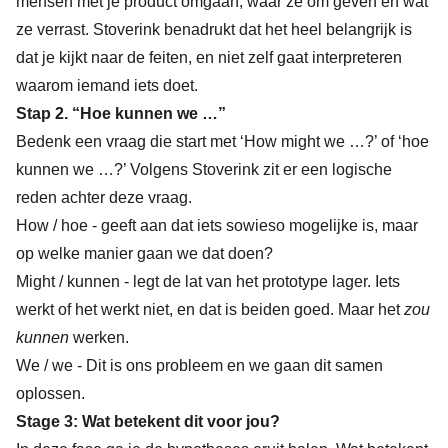
mensen met je product omgaan, waar ze om geven en wat
ze verrast. Stoverink benadrukt dat het heel belangrijk is
dat je kijkt naar de feiten, en niet zelf gaat interpreteren
waarom iemand iets doet.
Stap 2. “Hoe kunnen we …”
Bedenk een vraag die start met ‘How might we …?’ of ‘hoe
kunnen we …?’ Volgens Stoverink zit er een logische
reden achter deze vraag.
How / hoe - geeft aan dat iets sowieso mogelijke is, maar
op welke manier gaan we dat doen?
Might / kunnen - legt de lat van het prototype lager. Iets
werkt of het werkt niet, en dat is beiden goed. Maar het
zou
kunnen
werken.
We / we - Dit is ons probleem en we gaan dit samen
oplossen.
Stage 3: Wat betekent dit voor jou?