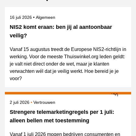
Gepubliceerd op
Onderwerpen
16 juli 2026
Algemeen
NIS2 komt eraan: ben jij al aantoonbaar
veilig?
Vanaf 15 augustus treedt de Europese NIS2-richtlijn in
werking. Voor de meeste Thuiswinkel.org leden geldt:
je valt niet direct onder de wet, maar je klanten
verwachten wél dat je veilig werkt. Hoe bereid je je
voor?
Gepubliceerd op
Onderwerpen
2 juli 2026
Vertrouwen
Strengere telemarketingregels per 1 juli:
alleen bellen met toestemming
Vanaf 1 juli 2026 mogen bedrijven consumenten en