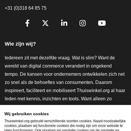
+31 (0)318 64 85 75
Volg je ons al?
Facebook
X
LinkedIn
Instagram
YouTube
Wie zijn wij?
Iedereen zit met dezelfde vraag. Wat is slim? Want de
wereld van digital commerce verandert in ongekend
tempo. De kansen voor ondernemers ontwikkelen zich net
zo snel als de behoeftes van consumenten. Daarom
inspireert, faciliteert en mobiliseert Thuiswinkel.org al haar
leden met kennis, inzichten en tools. Want alleen zo
groeien we samen naar een veiligere, duurzamere en
Wij gebruiken cookies
innovatievere toekomst. Dus groei ook mee en maak
Thuiswinkel.org gebruikt verschillende soorten cookies. Naast noodzakelijke
shoppen slimmer.
cookies, plaatsen wij functionele cookies die nodig zijn om onze website te
laten functioneren. Ook plaatsen wij prestatie cookies om de prestatie en