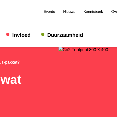
Events
Nieuws
Kennisbank
Ove
Invloed
Duurzaamheid
us‑pakket?
 wat