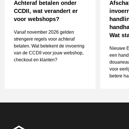
Achteraf betalen onder
Afscha
CCDII, wat verandert er
invoer
voor webshops?
handli
handha
Vanaf november 2026 gelden
Wat st
strengere regels voor achteraf
betalen. Wat betekent de invoering
Nieuwe E
van de CCDII voor jouw webshop,
een hand
checkout en klanten?
douaneaut
voor eerl
betere h