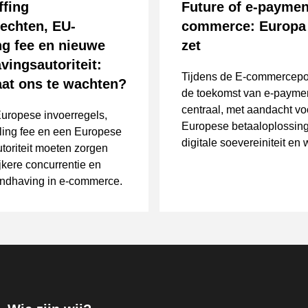
ffing
Future of e-paymen
rechten, EU-
commerce: Europa
ng fee en nieuwe
zet
vingsautoriteit:
Tijdens de E-commercepo
aat ons te wachten?
de toekomst van e-payme
centraal, met aandacht vo
uropese invoerregels,
Europese betaaloplossin
ling fee en een Europese
digitale soevereiniteit en
oriteit moeten zorgen
BNPL-regels.
ijkere concurrentie en
andhaving in e-commerce.