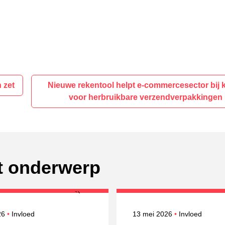
 zet
Nieuwe rekentool helpt e-commercesector bij 
voor herbruikbare verzendverpakkingen
it onderwerp
erd op
Onderwerpen
Gepubliceerd op
Onderwerpen
026
Invloed
13 mei 2026
Invloed