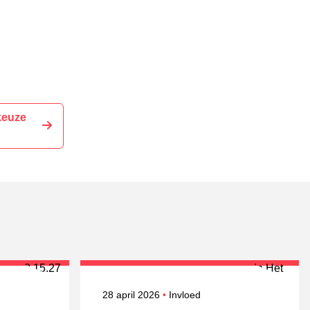
keuze
Gepubliceerd op
Onderwerpen
28 april 2026
Invloed