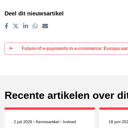
Deel dit nieuwsartikel
Delen op Facebook
Tweet
Delen op LinkedIn
Delen op WhatsApp
E-mailadres
Future of e-payments in e-commerce: Europa aan
Recente artikelen over d
Gepubliceerd op
Onderwerpen
Gepublice
2 juli 2026
Kennisartikel
Invloed
18 juni 2