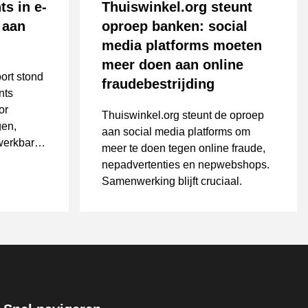
ts in e-
Thuiswinkel.org steunt
 aan
oproep banken: social
media platforms moeten
meer doen aan online
ort stond
fraudebestrijding
nts
or
Thuiswinkel.org steunt de oproep
gen,
aan social media platforms om
 werkbare
meer te doen tegen online fraude,
nepadvertenties en nepwebshops.
Samenwerking blijft cruciaal.