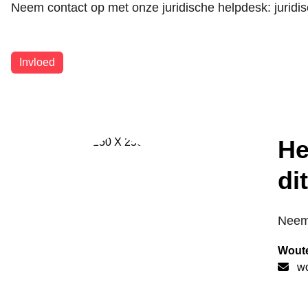
Neem contact op met onze juridische helpdesk:
juridi
Onderwerpen
Invloed
He
di
Neem 
Woute
wo