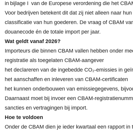
in
bijlage I
van de Europese verordening die het CBAM
Voor bedrijven betekent dit dat zij niet alleen naar h
classificatie van hun goederen. De vraag of CBAM van t
douanecode én de totale import per jaar.
Wat geldt vanaf 2026?
Importeurs die binnen CBAM vallen hebben onder meer
registratie als toegelaten CBAM
‑
aangever
het declareren van de ingebedde CO₂
‑
emissies in ge
het aanschaffen en inleveren van CBAM
‑
certificaten
het kunnen onderbouwen van emissiegegevens, bijvoor
Daarnaast moet bij invoer een CBAM
‑
registratienum
sancties en vertragingen bij import.
Hoe te voldoen
Onder de CBAM dien je ieder kwartaal een rapport in 