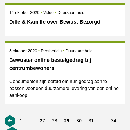
Gepubliceerd op
Onderwerpen
14 oktober 2020
Video
Duurzaamheid
Dille & Kamille over Bewust Bezorgd
Gepubliceerd op
Categorie
Onderwerpen
8 oktober 2020
Persbericht
Duurzaamheid
Bewuster online bestelgedrag bij
centrumbewoners
Consumenten zijn bereid om hun gedrag aan te
passen voor een duurzamere levering van een online
aankoop.
1
...
27
28
29
30
31
...
34