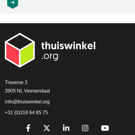
Contact
Traverse 3
3905 NL Veenendaal
info@thuiswinkel.org
+31 (0)318 64 85 75
Volg je ons al?