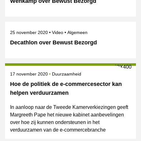
Wehkamp over Bewust Bezorgd
Gepubliceerd op
Onderwerpen
25 november 2020
Video
Algemeen
Decathlon over Bewust Bezorgd
Gepubliceerd op
Onderwerpen
17 november 2020
Duurzaamheid
Hoe de politiek de e-commercesector kan
helpen verduurzamen
In aanloop naar de Tweede Kamerverkiezingen geeft
Margreeth Pape het nieuwe kabinet aanbevelingen
over hoe zij kunnen ondersteunen in het
verduurzamen van de e-commercebranche