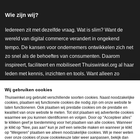
Facebook
X
LinkedIn
Instagram
YouTube
Wie zijn wij?
Iedereen zit met dezelfde vraag. Wat is slim? Want de
wereld van digital commerce verandert in ongekend
tempo. De kansen voor ondernemers ontwikkelen zich net
zo snel als de behoeftes van consumenten. Daarom
inspireert, faciliteert en mobiliseert Thuiswinkel.org al haar
leden met kennis, inzichten en tools. Want alleen zo
groeien we samen naar een veiligere, duurzamere en
Wij gebruiken cookies
innovatievere toekomst. Dus groei ook mee en maak
Thuiswinkel.org gebruikt verschillende soorten cookies. Naast noodzakelijke
shoppen slimmer.
cookies, plaatsen wij functionele cookies die nodig zijn om onze website te
laten functioneren. Ook plaatsen wij prestatie cookies om de prestatie en
Lid worden
kwaliteit van onze website te meten. Tot slot plaatsen wij advertentie cookies
waarmee we jou kunnen identificeren en volgen. Door op “Accepteer alles”
te klikken geef je toestemming voor het plaatsen van alle cookies. Wanneer
je klikt op "Nee, pas aan" kun je zelf een selectie maken en wanneer je klikt
op “Weigeren” plaatsen we alleen noodzakelijke cookies. Wil je meer weten
Snel navigeren
over onze cookies of jouw cookiekeuze later weer aanpassen, bekijk dan