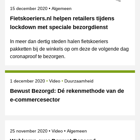
Gepubliceerd op
Onderwerpen
15 december 2020
Algemeen
Fietskoeriers.nl helpen retailers tijdens
lockdown met speciale bezorgdienst
In meer dan dertig steden halen fietskoeriers
pakketten bij de winkels op om deze de volgende dag
coronaproof te bezorgen.
Gepubliceerd op
Onderwerpen
1 december 2020
Video
Duurzaamheid
Bewust Bezorgd: Dé rekenmethode van de
e-commercesector
Gepubliceerd op
Onderwerpen
25 november 2020
Video
Algemeen