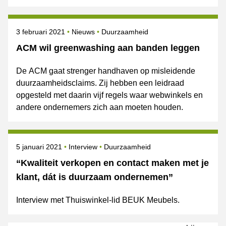
Gepubliceerd op
Categorie
Onderwerpen
3 februari 2021
Nieuws
Duurzaamheid
ACM wil greenwashing aan banden leggen
De ACM gaat strenger handhaven op misleidende
duurzaamheidsclaims. Zij hebben een leidraad
opgesteld met daarin vijf regels waar webwinkels en
andere ondernemers zich aan moeten houden.
Gepubliceerd op
Categorie
Onderwerpen
5 januari 2021
Interview
Duurzaamheid
“Kwaliteit verkopen en contact maken met je
klant, dát is duurzaam ondernemen”
Interview met Thuiswinkel-lid BEUK Meubels.