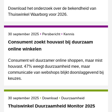
Download het onderzoek over de bekendheid van
Thuiswinkel Waarborg voor 2026.
Gepubliceerd op
Categorie
Onderwerpen
30 september 2025
Persbericht
Kennis
Consument zoekt houvast bij duurzaam
online winkelen
Consument wil duurzamer online shoppen, maar mist
houvast. 47% weegt duurzaamheid mee, maar
communicatie van webshops blijkt doorslaggevend bij
keuzes.
Gepubliceerd op
Onderwerpen
30 september 2025
Download
Duurzaamheid
Thuiswinkel Duurzaamheid Monitor 2025