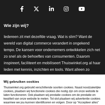
Volg je ons al?
Facebook
X
LinkedIn
Instagram
YouTube
Wie zijn wij?
Iedereen zit met dezelfde vraag. Wat is slim? Want de
wereld van digital commerce verandert in ongekend
tempo. De kansen voor ondernemers ontwikkelen zich net
zo snel als de behoeftes van consumenten. Daarom
inspireert, faciliteert en mobiliseert Thuiswinkel.org al haar
leden met kennis, inzichten en tools. Want alleen zo
groeien we samen naar een veiligere, duurzamere en
Wij gebruiken cookies
innovatievere toekomst. Dus groei ook mee en maak
Thuiswinkel.org gebruikt verschillende soorten cookies. Naast noodzakelijke
shoppen slimmer.
cookies, plaatsen wij functionele cookies die nodig zijn om onze website te
laten functioneren. Ook plaatsen wij prestatie cookies om de prestatie en
Lid worden
kwaliteit van onze website te meten. Tot slot plaatsen wij advertentie cookies
waarmee we jou kunnen identificeren en volgen. Door op “Accepteer alles”