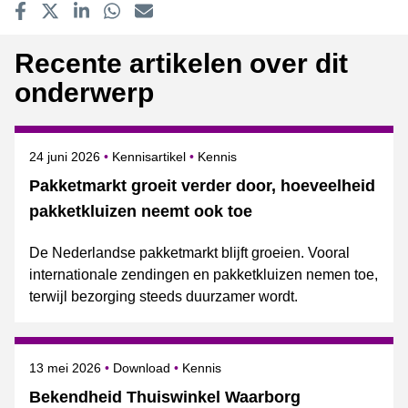
Delen op Facebook
Tweet
Delen op LinkedIn
Delen op WhatsApp
E-mailadres
Recente artikelen over dit
onderwerp
Gepubliceerd op
Onderwerpen
24 juni 2026
Kennisartikel
Kennis
Pakketmarkt groeit verder door, hoeveelheid
pakketkluizen neemt ook toe
De Nederlandse pakketmarkt blijft groeien. Vooral
internationale zendingen en pakketkluizen nemen toe,
terwijl bezorging steeds duurzamer wordt.
Gepubliceerd op
Onderwerpen
13 mei 2026
Download
Kennis
Bekendheid Thuiswinkel Waarborg