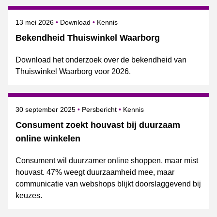
Gepubliceerd op
Onderwerpen
13 mei 2026
Download
Kennis
Bekendheid Thuiswinkel Waarborg
Download het onderzoek over de bekendheid van
Thuiswinkel Waarborg voor 2026.
Gepubliceerd op
Categorie
Onderwerpen
30 september 2025
Persbericht
Kennis
Consument zoekt houvast bij duurzaam
online winkelen
Consument wil duurzamer online shoppen, maar mist
houvast. 47% weegt duurzaamheid mee, maar
communicatie van webshops blijkt doorslaggevend bij
keuzes.