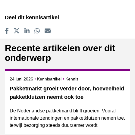
Deel dit kennisartikel
Delen op Facebook
Tweet
Delen op LinkedIn
Delen op WhatsApp
E-mailadres
Recente artikelen over dit
onderwerp
Gepubliceerd op
Onderwerpen
24 juni 2026
Kennisartikel
Kennis
Pakketmarkt groeit verder door, hoeveelheid
pakketkluizen neemt ook toe
De Nederlandse pakketmarkt blijft groeien. Vooral
internationale zendingen en pakketkluizen nemen toe,
terwijl bezorging steeds duurzamer wordt.