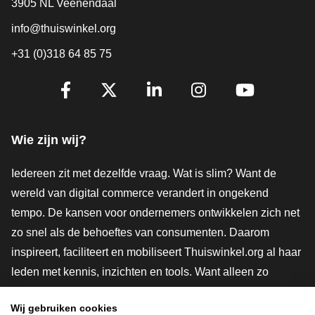
3905 NL Veenendaal
info@thuiswinkel.org
+31 (0)318 64 85 75
Volg je ons al?
Facebook
X
LinkedIn
Instagram
YouTube
Wie zijn wij?
Iedereen zit met dezelfde vraag. Wat is slim? Want de
wereld van digital commerce verandert in ongekend
tempo. De kansen voor ondernemers ontwikkelen zich net
zo snel als de behoeftes van consumenten. Daarom
inspireert, faciliteert en mobiliseert Thuiswinkel.org al haar
leden met kennis, inzichten en tools. Want alleen zo
groeien we samen naar een veiligere, duurzamere en
Wij gebruiken cookies
innovatievere toekomst. Dus groei ook mee en maak