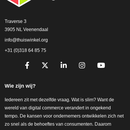
Contact
Traverse 3
3905 NL Veenendaal
info@thuiswinkel.org
+31 (0)318 64 85 75
Volg je ons al?
Facebook
X
LinkedIn
Instagram
YouTube
Wie zijn wij?
Iedereen zit met dezelfde vraag. Wat is slim? Want de
wereld van digital commerce verandert in ongekend
tempo. De kansen voor ondernemers ontwikkelen zich net
zo snel als de behoeftes van consumenten. Daarom