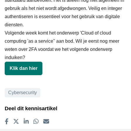
standaard aanbevolen. Het is alleen nog niet algemeen in
gebruik als het niet wordt afgedwongen. Veilig en integer
authentiseren is essentieel voor het gebruik van digitale
diensten.
Volgende week komt het onderwerp 'Cloud of cloud
computing 'as a service'' aan bod. Wil je eerst nog meer
weten over 2FA voordat we het volgende onderwerp
induiken?
Klik dan hier
Onderwerpen
Cybersecurity
Deel dit kennisartikel
Delen op Facebook
Tweet
Delen op LinkedIn
Delen op WhatsApp
E-mailadres