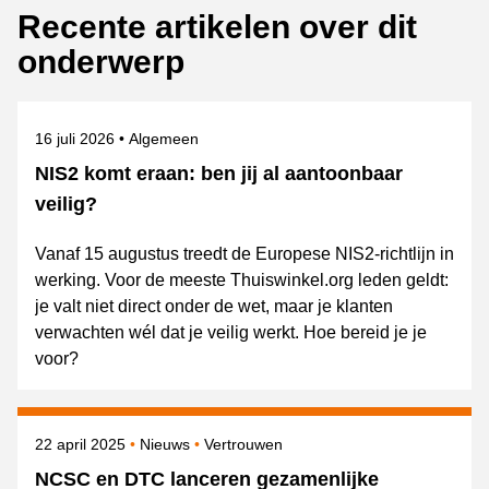
Recente artikelen over dit
onderwerp
Gepubliceerd op
Onderwerpen
16 juli 2026
Algemeen
NIS2 komt eraan: ben jij al aantoonbaar
veilig?
Vanaf 15 augustus treedt de Europese NIS2-richtlijn in
werking. Voor de meeste Thuiswinkel.org leden geldt:
je valt niet direct onder de wet, maar je klanten
verwachten wél dat je veilig werkt. Hoe bereid je je
voor?
Gepubliceerd op
Categorie
Onderwerpen
22 april 2025
Nieuws
Vertrouwen
NCSC en DTC lanceren gezamenlijke