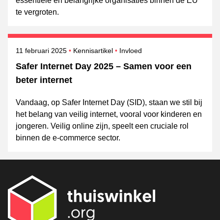
essentiële en belangrijke organisaties binnen de EU
te vergroten.
Gepubliceerd op
Onderwerpen
11 februari 2025
Kennisartikel
Invloed
Safer Internet Day 2025 – Samen voor een
beter internet
Vandaag, op Safer Internet Day (SID), staan we stil bij
het belang van veilig internet, vooral voor kinderen en
jongeren. Veilig online zijn, speelt een cruciale rol
binnen de e-commerce sector.