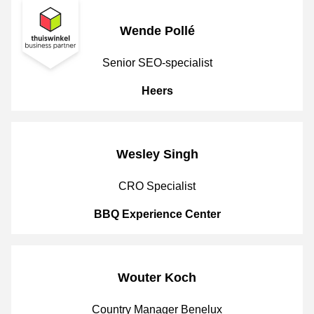
Wende Pollé
JobPosition
Senior SEO-specialist
CompanyName
Heers
Wesley Singh
JobPosition
CRO Specialist
CompanyName
BBQ Experience Center
Wouter Koch
JobPosition
Country Manager Benelux