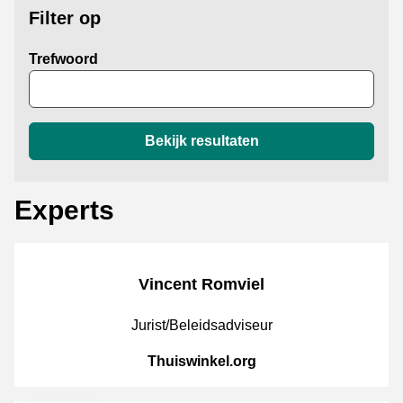
Filter op
Trefwoord
Bekijk resultaten
Experts
Vincent Romviel
JobPosition
Jurist/Beleidsadviseur
CompanyName
Thuiswinkel.org