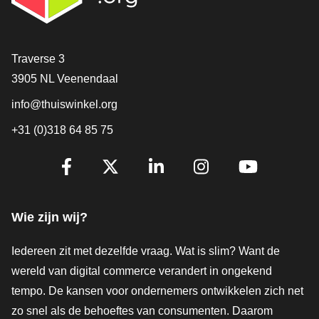
Contact
Traverse 3
3905 NL Veenendaal
info@thuiswinkel.org
+31 (0)318 64 85 75
Volg je ons al?
Facebook
X
LinkedIn
Instagram
YouTube
Wie zijn wij?
Iedereen zit met dezelfde vraag. Wat is slim? Want de
wereld van digital commerce verandert in ongekend
tempo. De kansen voor ondernemers ontwikkelen zich net
zo snel als de behoeftes van consumenten. Daarom