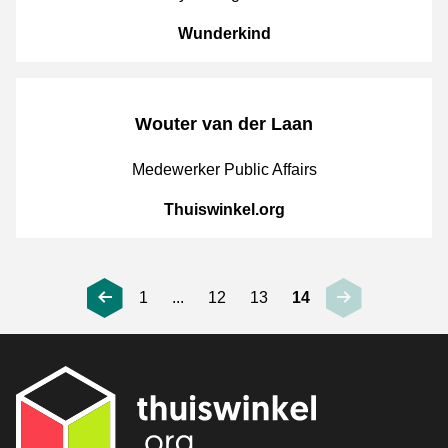
CompanyName
Wunderkind
Wouter van der Laan
JobPosition
Medewerker Public Affairs
CompanyName
Thuiswinkel.org
1
...
12
13
14