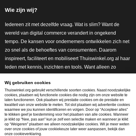
Wie zijn wij?
Iedereen zit met dezelfde vraag. Wat is slim? Want de
wereld van digital commerce verandert in ongekend
tempo. De kansen voor ondernemers ontwikkelen zich net
zo snel als de behoeftes van consumenten. Daarom
inspireert, faciliteert en mobiliseert Thuiswinkel.org al haar
leden met kennis, inzichten en tools. Want alleen zo
groeien we samen naar een veiligere, duurzamere en
Wij gebruiken cookies
innovatievere toekomst. Dus groei ook mee en maak
Thuiswinkel.org gebruikt verschillende soorten cookies. Naast noodzakelijke
shoppen slimmer.
cookies, plaatsen wij functionele cookies die nodig zijn om onze website te
laten functioneren. Ook plaatsen wij prestatie cookies om de prestatie en
Lid worden
kwaliteit van onze website te meten. Tot slot plaatsen wij advertentie cookies
waarmee we jou kunnen identificeren en volgen. Door op “Accepteer alles”
te klikken geef je toestemming voor het plaatsen van alle cookies. Wanneer
je klikt op "Nee, pas aan" kun je zelf een selectie maken en wanneer je klikt
op “Weigeren” plaatsen we alleen noodzakelijke cookies. Wil je meer weten
Snel navigeren
over onze cookies of jouw cookiekeuze later weer aanpassen, bekijk dan
onze cookieverklaring.
Ope