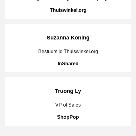
CompanyName
Thuiswinkel.org
Suzanna Koning
JobPosition
Bestuurslid Thuiswinkel.org
CompanyName
InShared
Truong Ly
JobPosition
VP of Sales
CompanyName
ShopPop