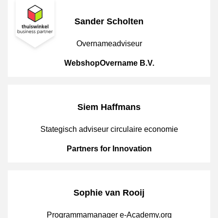
Sander Scholten
JobPosition
Overnameadviseur
CompanyName
WebshopOvername B.V.
Siem Haffmans
JobPosition
Stategisch adviseur circulaire economie
CompanyName
Partners for Innovation
Sophie van Rooij
JobPosition
Programmamanager e-Academy.org