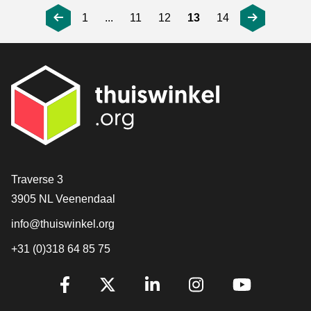
1
...
11
12
13
14
Contact
Traverse 3
3905 NL Veenendaal
info@thuiswinkel.org
+31 (0)318 64 85 75
Volg je ons al?
Facebook
X
LinkedIn
Instagram
YouTube