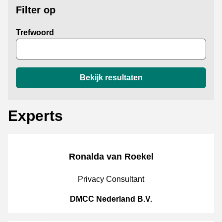
Filter op
Trefwoord
Bekijk resultaten
Experts
Ronalda van Roekel
JobPosition
Privacy Consultant
CompanyName
DMCC Nederland B.V.