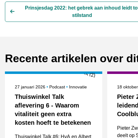
Prinsjesdag 2022: het gebrek aan inhoud leidt to
stilstand
Recente artikelen over d
Gepubliceerd op
Onderwerpen
Gepublice
27 januari 2026
Podcast
Innovatie
18 oktobe
Thuiswinkel Talk
Pieter 
aflevering 6 - Waarom
leidend
vitaliteit geen extra
Coolbl
kosten hoeft te betekenen
Pieter Zw
deelt op
Thuiswinkel Talk #6: HvA en Albert