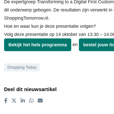
De expertgroep
Transforming to a Digital First Custo
dit onderwerp gebogen. De resultaten zijn verwerkt in
ShoppingTomorrow.nl
.
Hoe en waar kun je deze presentatie volgen?
Volg deze presentatie op 14 oktober van 13.30 – 14.00
en
Bekijk het hele programma
bestel jouw ti
Onderwerpen
Shopping Today
Deel dit nieuwsartikel
Delen op Facebook
Tweet
Delen op LinkedIn
Delen op WhatsApp
E-mailadres