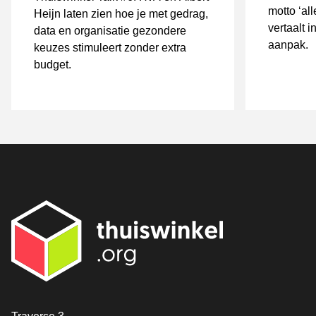
motto ‘al
Heijn laten zien hoe je met gedrag,
vertaalt i
data en organisatie gezondere
aanpak.
keuzes stimuleert zonder extra
budget.
Contact