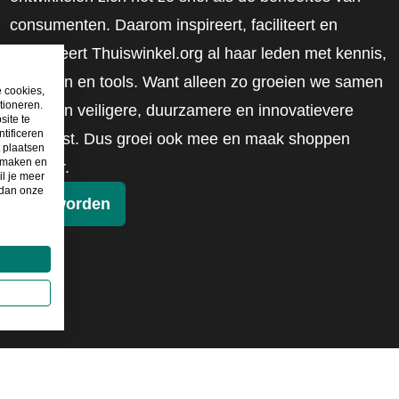
consumenten. Daarom inspireert, faciliteert en
mobiliseert Thuiswinkel.org al haar leden met kennis,
inzichten en tools. Want alleen zo groeien we samen
e cookies,
tioneren.
naar een veiligere, duurzamere en innovatievere
site te
tificeren
toekomst. Dus groei ook mee en maak shoppen
t plaatsen
e maken en
slimmer.
il je meer
 dan onze
Lid worden