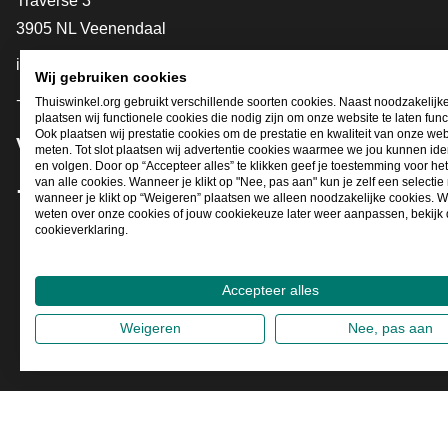
Traverse 3
3905 NL Veenendaal
info@thuiswinkel.org
Wij gebruiken cookies
+31 (0)318 64 85 75
Thuiswinkel.org gebruikt verschillende soorten cookies. Naast noodzakelijk
plaatsen wij functionele cookies die nodig zijn om onze website te laten func
Ook plaatsen wij prestatie cookies om de prestatie en kwaliteit van onze web
Volg je ons al?
meten. Tot slot plaatsen wij advertentie cookies waarmee we jou kunnen iden
en volgen. Door op “Accepteer alles” te klikken geef je toestemming voor he
van alle cookies. Wanneer je klikt op "Nee, pas aan" kun je zelf een selecti
wanneer je klikt op “Weigeren” plaatsen we alleen noodzakelijke cookies. W
Facebook
X
LinkedIn
Instagram
YouTube
weten over onze cookies of jouw cookiekeuze later weer aanpassen, bekijk
cookieverklaring.
Accepteer alles
Weigeren
Nee, pas aan