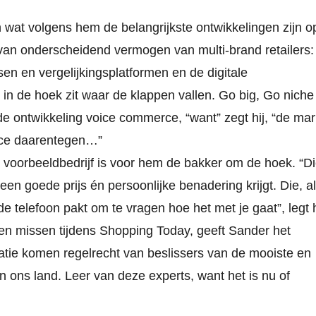
 wat volgens hem de belangrijkste ontwikkelingen zijn o
an onderscheidend vermogen van multi-brand retailers:
n en vergelijkingsplatformen en de digitale
r in de hoek zit waar de klappen vallen. Go big, Go niche
 de ontwikkeling voice commerce, “want” zegt hij, “de mar
erce daarentegen…”
n voorbeeldbedrijf is voor hem de bakker om de hoek. “D
 een goede prijs én persoonlijke benadering krijgt. Die, a
e telefoon pakt om te vragen hoe het met je gaat”, legt h
gen missen tijdens Shopping Today, geeft Sander het
tatie komen regelrecht van beslissers van de mooiste en
n ons land. Leer van deze experts, want het is nu of