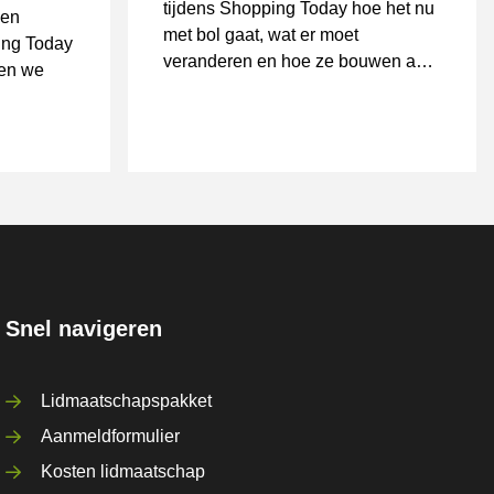
tijdens Shopping Today hoe het nu
een
met bol gaat, wat er moet
ing Today
veranderen en hoe ze bouwen aan
ken we
een toekomst waarin duurzame
groei centraal staat.
Snel navigeren
Lidmaatschapspakket
Aanmeldformulier
Kosten lidmaatschap