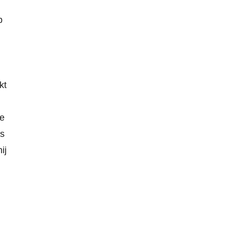
p
kt
ie
ls
ij