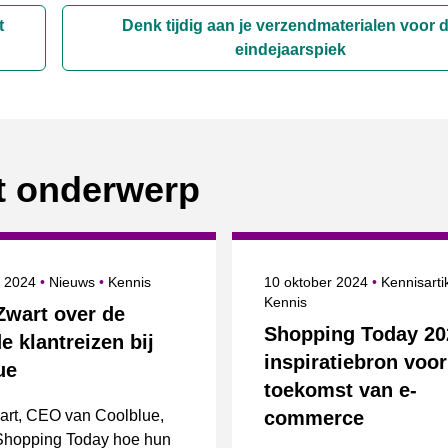
t
Denk tijdig aan je verzendmaterialen voor 
eindejaarspiek
it onderwerp
erd op
Categorie
Onderwerpen
Gepubliceerd op
r 2024
Nieuws
Kennis
10 oktober 2024
Kennisarti
Kennis
Zwart over de
Shopping Today 20
e klantreizen bij
inspiratiebron voor
ue
toekomst van e-
art, CEO van Coolblue,
commerce
 Shopping Today hoe hun