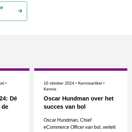
de
Onderwerpen
Gepubliceerd op
Onderwerpen
kel
10 oktober 2024
Kennisartikel
Kennis
24: Dé
Oscar Hundman over het
 de
succes van bol
Oscar Hundman, Chief
eCommerce Officer van bol, vertelt