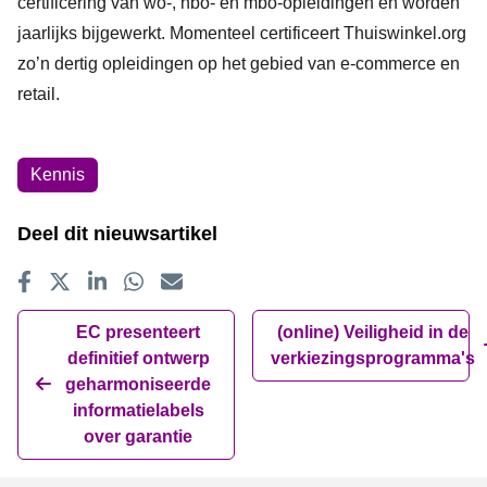
certificering van wo-, hbo- en mbo-opleidingen en worden
jaarlijks bijgewerkt. Momenteel certificeert Thuiswinkel.org
zo’n dertig opleidingen op het gebied van e-commerce en
retail.
Onderwerpen
Kennis
Deel dit nieuwsartikel
Delen op Facebook
Tweet
Delen op LinkedIn
Delen op WhatsApp
E-mailadres
EC presenteert
(online) Veiligheid in de
definitief ontwerp
verkiezingsprogramma's
geharmoniseerde
informatielabels
over garantie