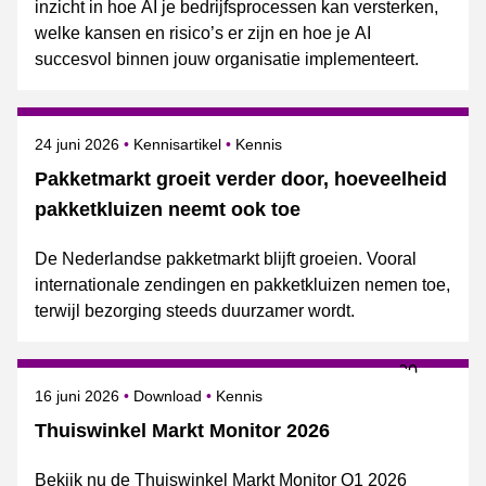
inzicht in hoe AI je bedrijfsprocessen kan versterken,
welke kansen en risico’s er zijn en hoe je AI
succesvol binnen jouw organisatie implementeert.
Gepubliceerd op
Onderwerpen
24 juni 2026
Kennisartikel
Kennis
Pakketmarkt groeit verder door, hoeveelheid
pakketkluizen neemt ook toe
De Nederlandse pakketmarkt blijft groeien. Vooral
internationale zendingen en pakketkluizen nemen toe,
terwijl bezorging steeds duurzamer wordt.
Gepubliceerd op
Onderwerpen
16 juni 2026
Download
Kennis
Thuiswinkel Markt Monitor 2026
Bekijk nu de Thuiswinkel Markt Monitor Q1 2026