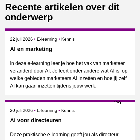
Recente artikelen over dit
onderwerp
Gepubliceerd op
Onderwerpen
22 juli 2026
E-learning
Kennis
AI en marketing
In deze e-learning leer je hoe het vak van marketeer
veranderd door AI. Je leert onder andere wat AI is, op
welke gebieden marketeers AI inzetten en hoe jij zelf
AI kan gaan inzetten tijdens jouw werk.
Gepubliceerd op
Onderwerpen
20 juli 2026
E-learning
Kennis
AI voor directeuren
Deze praktische e-learning geeft jou als directeur