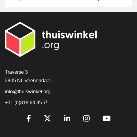
Contact
Traverse 3
3905 NL Veenendaal
info@thuiswinkel.org
+31 (0)318 64 85 75
Volg je ons al?
Facebook
X
LinkedIn
Instagram
YouTube