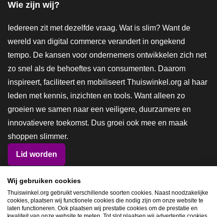
Wie zijn wij?
Iedereen zit met dezelfde vraag. Wat is slim? Want de
wereld van digital commerce verandert in ongekend
tempo. De kansen voor ondernemers ontwikkelen zich net
zo snel als de behoeftes van consumenten. Daarom
inspireert, faciliteert en mobiliseert Thuiswinkel.org al haar
leden met kennis, inzichten en tools. Want alleen zo
groeien we samen naar een veiligere, duurzamere en
innovatievere toekomst. Dus groei ook mee en maak
shoppen slimmer.
Lid worden
Wij gebruiken cookies
Snel navigeren
Thuiswinkel.org gebruikt verschillende soorten cookies. Naast noodzakelijke
cookies, plaatsen wij functionele cookies die nodig zijn om onze website te
Ope
laten functioneren. Ook plaatsen wij prestatie cookies om de prestatie en
kwaliteit van onze website te meten. Tot slot plaatsen wij advertentie cookies