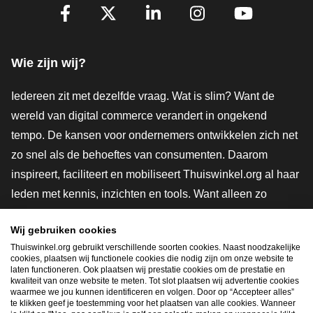
Volg je ons al?
Facebook
X
LinkedIn
Instagram
YouTube
Wie zijn wij?
Iedereen zit met dezelfde vraag. Wat is slim? Want de
wereld van digital commerce verandert in ongekend
tempo. De kansen voor ondernemers ontwikkelen zich net
zo snel als de behoeftes van consumenten. Daarom
inspireert, faciliteert en mobiliseert Thuiswinkel.org al haar
leden met kennis, inzichten en tools. Want alleen zo
groeien we samen naar een veiligere, duurzamere en
Wij gebruiken cookies
innovatievere toekomst. Dus groei ook mee en maak
Thuiswinkel.org gebruikt verschillende soorten cookies. Naast noodzakelijke
shoppen slimmer.
cookies, plaatsen wij functionele cookies die nodig zijn om onze website te
laten functioneren. Ook plaatsen wij prestatie cookies om de prestatie en
Lid worden
kwaliteit van onze website te meten. Tot slot plaatsen wij advertentie cookies
waarmee we jou kunnen identificeren en volgen. Door op “Accepteer alles”
te klikken geef je toestemming voor het plaatsen van alle cookies. Wanneer