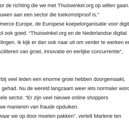
r de richting die we met Thuiswinkel.org op willen gaan
ouwen aan een sector die toekomstproof is.”
erce Europe, de Europese koepelorganisatie voor digit
ol ook goed. “Thuiswinkel.org en de Nederlandse digital
ngen. Ik kijk er dan ook naar uit om verder te werken e
iteren van groei, innovatie en eerlijke concurrentie”,
arbij veel leden een enorme groei hebben doorgemaakt,
n gehad. Nu de wereld langzaam weer iets normaler word
ele sector. “Er zijn veel nieuwe online shoppers
uwe manieren van fraude opduiken.
waar we op door moeten pakken”, vertelt Marlene ten