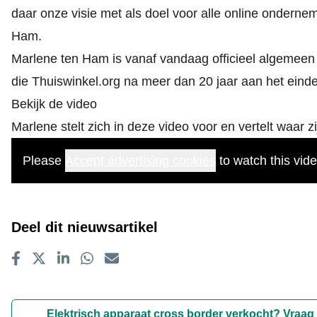
daar onze visie met als doel voor alle online ondernem
Ham.
Marlene ten Ham is vanaf vandaag officieel algemeen 
die Thuiswinkel.org na meer dan 20 jaar aan het einde 
Bekijk de video
Marlene stelt zich in deze video voor en vertelt waar z
Please
Accept advertising cookies
to watch this vide
Deel dit nieuwsartikel
Delen op Facebook
Tweet
Delen op LinkedIn
Delen op WhatsApp
E-mailadres
Elektrisch apparaat cross border verkocht? Vraag