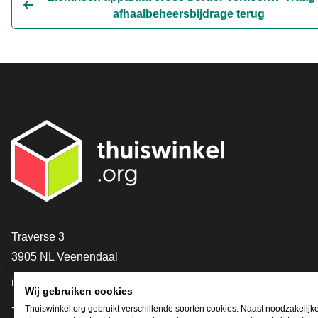
afhaalbeheersbijdrage terug
Contact
Traverse 3
3905 NL Veenendaal
info@thuiswinkel.org
Wij gebruiken cookies
+31 (0)318 64 85 75
Thuiswinkel.org gebruikt verschillende soorten cookies. Naast noodzakelijk