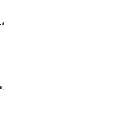
.
al
n
t,