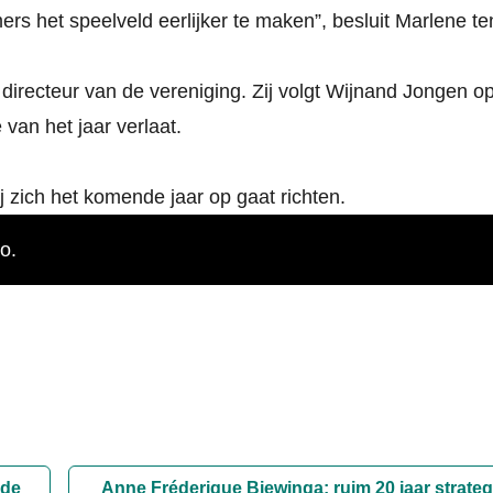
ers het speelveld eerlijker te maken”, besluit Marlene te
directeur van de vereniging. Zij volgt Wijnand Jongen o
van het jaar verlaat.
ij zich het komende jaar op gaat richten.
o.
 de
Anne Fréderique Biewinga: ruim 20 jaar strate