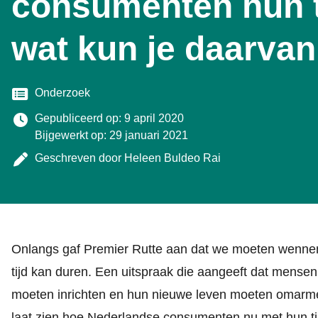
consumenten hun t
wat kun je daarvan
Categorie
Onderzoek
Gepubliceerd op: 9 april 2020
Bijgewerkt op: 29 januari 2021
Geschreven door
Heleen Buldeo Rai
Onlangs gaf Premier Rutte aan dat we moeten wennen 
tijd kan duren. Een uitspraak die aangeeft dat mensen 
moeten inrichten en hun nieuwe leven moeten omarm
laat zien hoe Nederlandse consumenten nu met hun t