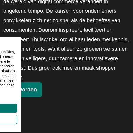
de wereld van digital commerce verandert in
ongekend tempo. De kansen voor ondernemers
ontwikkelen zich net zo snel als de behoeftes van
consumenten. Daarom inspireert, faciliteert en
mobiliseert Thuiswinkel.org al haar leden met kennis,
inzichten en tools. Want alleen zo groeien we samen
e cookies,
tioneren.
naar een veiligere, duurzamere en innovatievere
site te
tificeren
toekomst. Dus groei ook mee en maak shoppen
t plaatsen
e maken en
slimmer.
il je meer
 dan onze
Lid worden