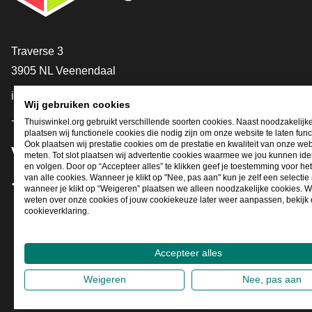
Contact
Traverse 3
3905 NL Veenendaal
info@thuiswinkel.org
Wij gebruiken cookies
+31 (0)318 64 85 75
Thuiswinkel.org gebruikt verschillende soorten cookies. Naast noodzakelijk
plaatsen wij functionele cookies die nodig zijn om onze website te laten func
Ook plaatsen wij prestatie cookies om de prestatie en kwaliteit van onze web
Volg je ons al?
meten. Tot slot plaatsen wij advertentie cookies waarmee we jou kunnen iden
en volgen. Door op “Accepteer alles” te klikken geef je toestemming voor he
van alle cookies. Wanneer je klikt op "Nee, pas aan" kun je zelf een selecti
wanneer je klikt op “Weigeren” plaatsen we alleen noodzakelijke cookies. W
Facebook
X
LinkedIn
Instagram
YouTube
weten over onze cookies of jouw cookiekeuze later weer aanpassen, bekijk
cookieverklaring.
Accepteer alles
Weigeren
Nee, pas aan