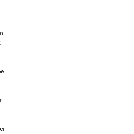
en
t
oe
r
er