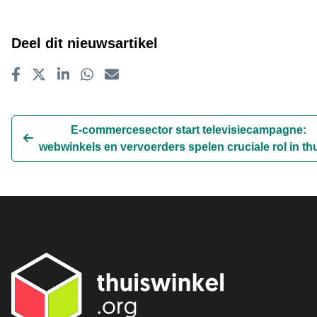
Deel dit nieuwsartikel
Delen op Facebook
Tweet
Delen op LinkedIn
Delen op WhatsApp
E-mailadres
E-commercesector start televisiecampagne:
webwinkels en vervoerders spelen cruciale rol in thui