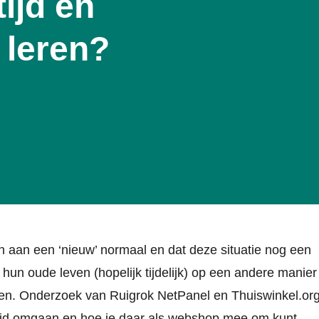
ijd en
 leren?
aan een ‘nieuw’ normaal en dat deze situatie nog een
hun oude leven (hopelijk tijdelijk) op een andere manier
en. Onderzoek van Ruigrok NetPanel en Thuiswinkel.or
ijd omgaan en hoe je daar als webshop mee om kunt