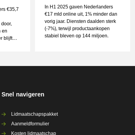
In H1 2025 gaven Nederlanders
ers €35,7
€17 mld online uit, 1% minder dan
vorig jaar. Diensten daalden sterk
 door,
(-7%), terwijl productaankopen
n en
stabiel bleven op 144 miljoen.
 blijft
en 45
via
Snel navigeren
Lidmaatschapspakket
Aanmeldformulier
Kosten lidmaatschap