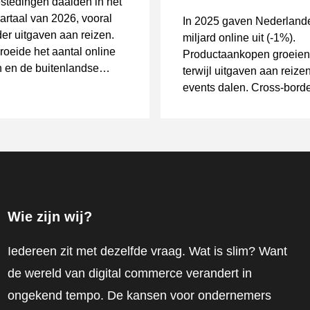
stedingen daalden in het
artaal van 2026, vooral
In 2025 gaven Nederland
er uitgaven aan reizen.
miljard online uit (-1%).
groeide het aantal online
Productaankopen groeien
 en de buitenlandse
terwijl uitgaven aan reize
ndel.
events dalen. Cross-border
stijgen naar €4,5 miljard 
miljoen aankopen, vooral 
China.
Wie zijn wij?
Iedereen zit met dezelfde vraag. Wat is slim? Want
de wereld van digital commerce verandert in
ongekend tempo. De kansen voor ondernemers