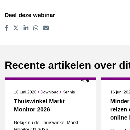
Deel deze webinar
Delen op Facebook
Tweet
Delen op LinkedIn
Delen op WhatsApp
E-mailadres
Recente artikelen over d
Gepubliceerd op
Onderwerpen
Gepublice
16 juni 2026
Download
Kennis
16 juni 2
Thuiswinkel Markt
Minder
Monitor 2026
reizen 
online
Bekijk nu de Thuiswinkel Markt
Monitor Q1 2026