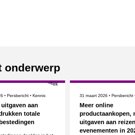
it onderwerp
erd op
Categorie
Onderwerpen
Gepubliceerd op
Categorie
026
Persbericht
Kennis
31 maart 2026
Persbericht
 uitgaven aan
Meer online
drukken totale
productaankopen, 
 bestedingen
uitgaven aan reize
evenementen in 20