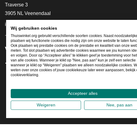
Contact
Traverse 3
3905 NL Veenendaal
info@thuiswinkel.org
Wij gebruiken cookies
+31 (0)318 64 85 75
Thuiswinkel.org gebruikt verschillende soorten cookies. Naast noodzakelijk
plaatsen wij functionele cookies die nodig zijn om onze website te laten func
Ook plaatsen wij prestatie cookies om de prestatie en kwaliteit van onze web
Volg je ons al?
meten. Tot slot plaatsen wij advertentie cookies waarmee we jou kunnen iden
en volgen. Door op “Accepteer alles” te klikken geef je toestemming voor he
van alle cookies. Wanneer je klikt op "Nee, pas aan" kun je zelf een selecti
wanneer je klikt op “Weigeren” plaatsen we alleen noodzakelijke cookies. W
Facebook
X
LinkedIn
Instagram
YouTube
weten over onze cookies of jouw cookiekeuze later weer aanpassen, bekijk
cookieverklaring.
Accepteer alles
Weigeren
Nee, pas aan