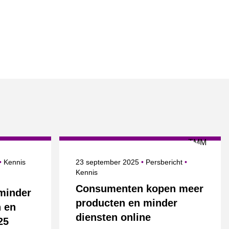
Onderwerpen
Gepubliceerd op
Categorie
Onderwerpe
Kennis
23 september 2025
Persbericht
Kennis
Consumenten kopen meer
minder
producten en minder
n en
diensten online
25