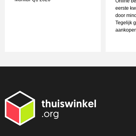
Online be
eerste kw
door mind
Tegelijk 
aankopen
online ha