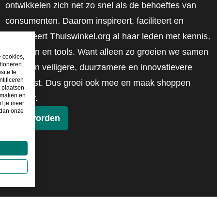
ontwikkelen zich net zo snel als de behoeftes van
consumenten. Daarom inspireert, faciliteert en
mobiliseert Thuiswinkel.org al haar leden met kennis,
inzichten en tools. Want alleen zo groeien we samen
e cookies,
tioneren.
naar een veiligere, duurzamere en innovatievere
site te
tificeren
toekomst. Dus groei ook mee en maak shoppen
t plaatsen
e maken en
slimmer.
il je meer
 dan onze
Lid worden