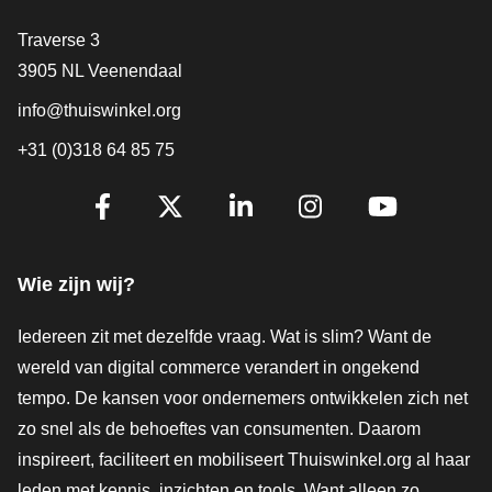
Contact
Traverse 3
3905 NL Veenendaal
info@thuiswinkel.org
+31 (0)318 64 85 75
Volg je ons al?
Facebook
X
LinkedIn
Instagram
YouTube
Wie zijn wij?
Iedereen zit met dezelfde vraag. Wat is slim? Want de
wereld van digital commerce verandert in ongekend
tempo. De kansen voor ondernemers ontwikkelen zich net
zo snel als de behoeftes van consumenten. Daarom
inspireert, faciliteert en mobiliseert Thuiswinkel.org al haar
leden met kennis, inzichten en tools. Want alleen zo