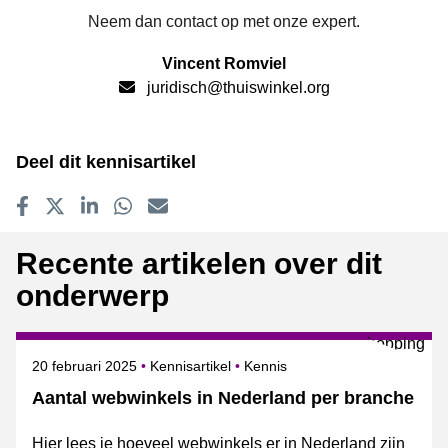
Neem dan contact op met onze expert.
Vincent Romviel
juridisch@thuiswinkel.org
Deel dit kennisartikel
Delen op Facebook
Tweet
Delen op LinkedIn
Delen op WhatsApp
E-mailadres
Recente artikelen over dit
onderwerp
Gepubliceerd op
Onderwerpen
20 februari 2025
Kennisartikel
Kennis
Aantal webwinkels in Nederland per branche
Hier lees je hoeveel webwinkels er in Nederland zijn