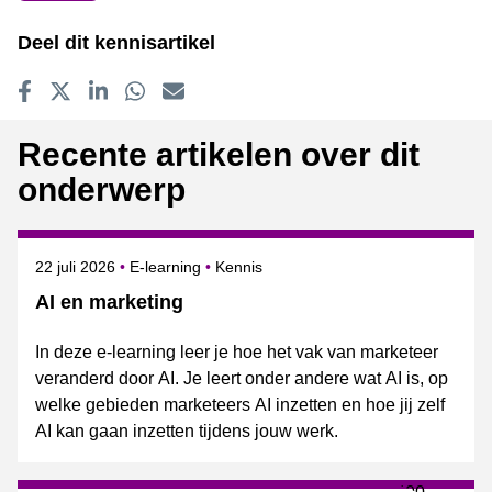
Deel dit kennisartikel
Delen op Facebook
Tweet
Delen op LinkedIn
Delen op WhatsApp
E-mailadres
Recente artikelen over dit
onderwerp
Gepubliceerd op
Onderwerpen
22 juli 2026
E-learning
Kennis
AI en marketing
In deze e-learning leer je hoe het vak van marketeer
veranderd door AI. Je leert onder andere wat AI is, op
welke gebieden marketeers AI inzetten en hoe jij zelf
AI kan gaan inzetten tijdens jouw werk.