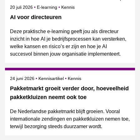
Gepubliceerd op
Onderwerpen
20 juli 2026
E-learning
Kennis
AI voor directeuren
Deze praktische e-learning geeft jou als directeur
inzicht in hoe AI je bedrijfsprocessen kan versterken,
welke kansen en risico’s er zijn en hoe je AI
succesvol binnen jouw organisatie implementeert.
Gepubliceerd op
Onderwerpen
24 juni 2026
Kennisartikel
Kennis
Pakketmarkt groeit verder door, hoeveelheid
pakketkluizen neemt ook toe
De Nederlandse pakketmarkt blijft groeien. Vooral
internationale zendingen en pakketkluizen nemen toe,
terwijl bezorging steeds duurzamer wordt.