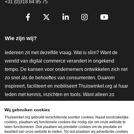
+31 (0)318 64 85 75
Volg je ons al?
Facebook
X
LinkedIn
Instagram
YouTube
Wie zijn wij?
Iedereen zit met dezelfde vraag. Wat is slim? Want de
wereld van digital commerce verandert in ongekend
tempo. De kansen voor ondernemers ontwikkelen zich net
zo snel als de behoeftes van consumenten. Daarom
inspireert, faciliteert en mobiliseert Thuiswinkel.org al haar
leden met kennis, inzichten en tools. Want alleen zo
groeien we samen naar een veiligere, duurzamere en
Wij gebruiken cookies
innovatievere toekomst. Dus groei ook mee en maak
Thuiswinkel.org gebruikt verschillende soorten cookies. Naast noodzakelijke
shoppen slimmer.
cookies, plaatsen wij functionele cookies die nodig zijn om onze website te
laten functioneren. Ook plaatsen wij prestatie cookies om de prestatie en
Lid worden
kwaliteit van onze website te meten. Tot slot plaatsen wij advertentie cookies