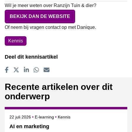
Wil je meer weten over Ranzijn Tuin & dier?
BEKIJK DAN DE WEBSITE
Of neem bij vragen contact op met
Danique
.
Onderwerpen
Kennis
Deel dit kennisartikel
Delen op Facebook
Tweet
Delen op LinkedIn
Delen op WhatsApp
E-mailadres
Recente artikelen over dit
onderwerp
Gepubliceerd op
Onderwerpen
22 juli 2026
E-learning
Kennis
AI en marketing