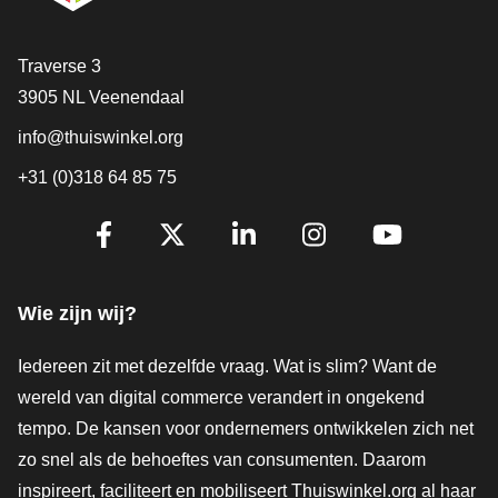
Contact
Traverse 3
3905 NL Veenendaal
info@thuiswinkel.org
+31 (0)318 64 85 75
Volg je ons al?
Facebook
X
LinkedIn
Instagram
YouTube
Wie zijn wij?
Iedereen zit met dezelfde vraag. Wat is slim? Want de
wereld van digital commerce verandert in ongekend
tempo. De kansen voor ondernemers ontwikkelen zich net
zo snel als de behoeftes van consumenten. Daarom
inspireert, faciliteert en mobiliseert Thuiswinkel.org al haar