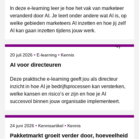
In deze e-learning leer je hoe het vak van marketeer
veranderd door AI. Je leert onder andere wat AI is, op
welke gebieden marketeers AI inzetten en hoe jij zelf
AI kan gaan inzetten tijdens jouw werk.
Gepubliceerd op
Onderwerpen
20 juli 2026
E-learning
Kennis
AI voor directeuren
Deze praktische e-learning geeft jou als directeur
inzicht in hoe AI je bedrijfsprocessen kan versterken,
welke kansen en risico’s er zijn en hoe je AI
succesvol binnen jouw organisatie implementeert.
Gepubliceerd op
Onderwerpen
24 juni 2026
Kennisartikel
Kennis
Pakketmarkt groeit verder door, hoeveelheid