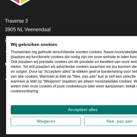
Contact
Traverse 3
3905 NL Veenendaal
info@thuiswinkel.org
Wij gebruiken cookies
+31 (0)318 64 85 75
Thuiswinkel.org gebruikt verschillende soorten cookies. Naast noodzakelijk
plaatsen wij functionele cookies die nodig zijn om onze website te laten func
Ook plaatsen wij prestatie cookies om de prestatie en kwaliteit van onze web
Volg je ons al?
meten. Tot slot plaatsen wij advertentie cookies waarmee we jou kunnen iden
en volgen. Door op “Accepteer alles” te klikken geef je toestemming voor he
van alle cookies. Wanneer je klikt op "Nee, pas aan" kun je zelf een selecti
wanneer je klikt op “Weigeren” plaatsen we alleen noodzakelijke cookies. W
Facebook
X
LinkedIn
Instagram
YouTube
weten over onze cookies of jouw cookiekeuze later weer aanpassen, bekijk
cookieverklaring.
Accepteer alles
Weigeren
Nee, pas aan