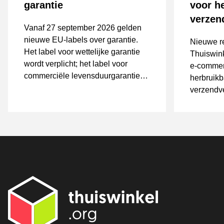
garantie
voor h
verzen
Vanaf 27 september 2026 gelden
nieuwe EU-labels over garantie.
Nieuwe r
Het label voor wettelijke garantie
Thuiswink
wordt verplicht; het label voor
e-commer
commerciële levensduurgarantie
herbruik
geldt alleen als die wordt
verzendve
aangeboden.
vergelijk