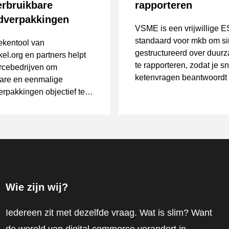
erbruikbare
rapporteren
dverpakkingen
VSME is een vrijwillige 
standaard voor mkb om s
ekentool van
gestructureerd over duur
el.org en partners helpt
te rapporteren, zodat je sn
cebedrijven om
ketenvragen beantwoordt
bare en eenmalige
minder losse vragenlijsten 
rpakkingen objectief te
en.
Wie zijn wij?
Iedereen zit met dezelfde vraag. Wat is slim? Want