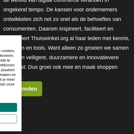
de wereld van digital commerce verandert in
ongekend tempo. De kansen voor ondernemers
ontwikkelen zich net zo snel als de behoeftes van
consumenten. Daarom inspireert, faciliteert en
mobiliseert Thuiswinkel.org al haar leden met kennis,
inzichten en tools. Want alleen zo groeien we samen
e cookies,
tioneren.
naar een veiligere, duurzamere en innovatievere
site te
tificeren
toekomst. Dus groei ook mee en maak shoppen
t plaatsen
e maken en
slimmer.
il je meer
 dan onze
Lid worden