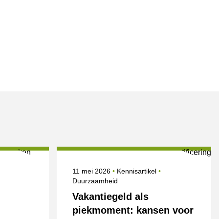
Onderwerpen
Gepubliceerd op
Onderwerpen
11 mei 2026
Kennisartikel
Duurzaamheid
Vakantiegeld als
piekmoment: kansen voor