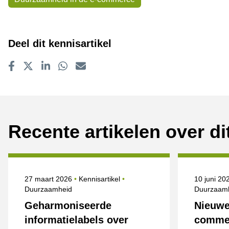
Deel dit kennisartikel
Delen op Facebook
Tweet
Delen op LinkedIn
Delen op WhatsApp
E-mailadres
Recente artikelen over d
Gepubliceerd op
Onderwerpen
Gepublice
27 maart 2026
Kennisartikel
10 juni 2
Duurzaamheid
Duurzaam
Geharmoniseerde
Nieuwe
informatielabels over
commer