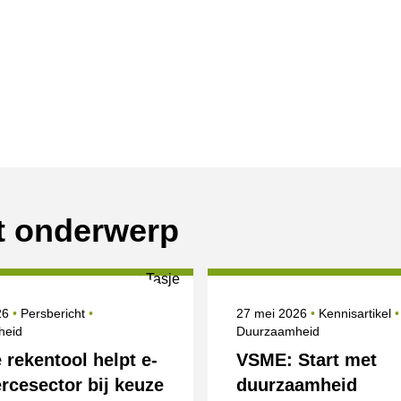
it onderwerp
erd op
Categorie
Onderwerpen
Gepubliceerd op
026
Persbericht
27 mei 2026
Kennisartikel
heid
Duurzaamheid
 rekentool helpt e-
VSME: Start met
cesector bij keuze
duurzaamheid