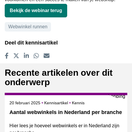
Bekijk de webinar terug
Onderwerpen
Webwinkel runnen
Deel dit kennisartikel
Delen op Facebook
Tweet
Delen op LinkedIn
Delen op WhatsApp
E-mailadres
Recente artikelen over dit
onderwerp
Gepubliceerd op
Onderwerpen
20 februari 2025
Kennisartikel
Kennis
Aantal webwinkels in Nederland per branche
Hier lees je hoeveel webwinkels er in Nederland zijn