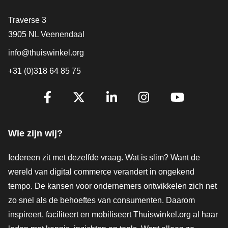
Contact
Traverse 3
3905 NL Veenendaal
info@thuiswinkel.org
+31 (0)318 64 85 75
Volg je ons al?
Facebook
X
LinkedIn
Instagram
YouTube
Wie zijn wij?
Iedereen zit met dezelfde vraag. Wat is slim? Want de
wereld van digital commerce verandert in ongekend
tempo. De kansen voor ondernemers ontwikkelen zich net
zo snel als de behoeftes van consumenten. Daarom
inspireert, faciliteert en mobiliseert Thuiswinkel.org al haar