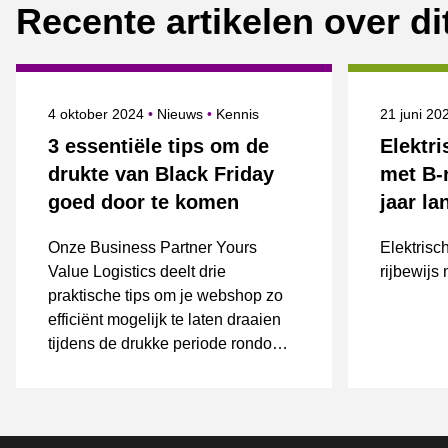
Recente artikelen over d
Gepubliceerd op
Categorie
Onderwerpen
Gepublice
4 oktober 2024
Nieuws
Kennis
21 juni 2
3 essentiële tips om de
Elektr
drukte van Black Friday
met B-
goed door te komen
jaar la
Onze Business Partner Yours
Elektrisc
Value Logistics deelt drie
rijbewijs
praktische tips om je webshop zo
efficiënt mogelijk te laten draaien
tijdens de drukke periode rondom
Black Friday.