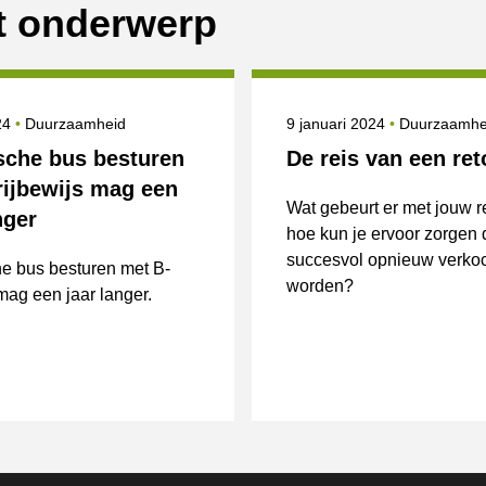
it onderwerp
erd op
Onderwerpen
Gepubliceerd op
Onderwerpe
024
Duurzaamheid
9 januari 2024
Duurzaamhe
ische bus besturen
De reis van een ret
rijbewijs mag een
Wat gebeurt er met jouw r
nger
hoe kun je ervoor zorgen 
succesvol opnieuw verkoc
he bus besturen met B-
worden?
 mag een jaar langer.