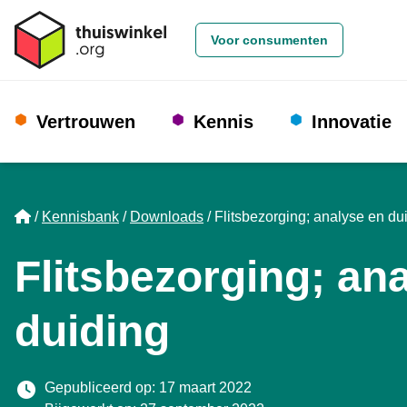
Voor consumenten
Vertrouwen
Kennis
Innovatie
Home
Kennisbank
Downloads
Flitsbezorging; analyse en du
Flitsbezorging; an
duiding
Gepubliceerd op: 17 maart 2022