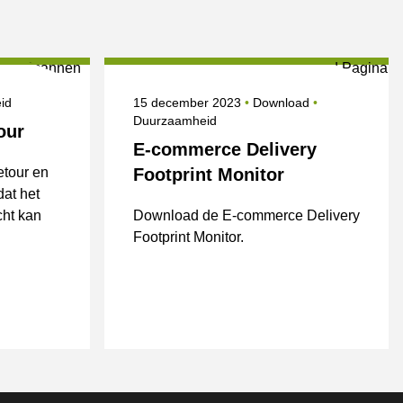
n
Gepubliceerd op
Onderwerpen
id
15 december 2023
Download
Duurzaamheid
our
E-commerce Delivery
etour en
Footprint Monitor
dat het
ht kan
Download de E-commerce Delivery
Footprint Monitor.