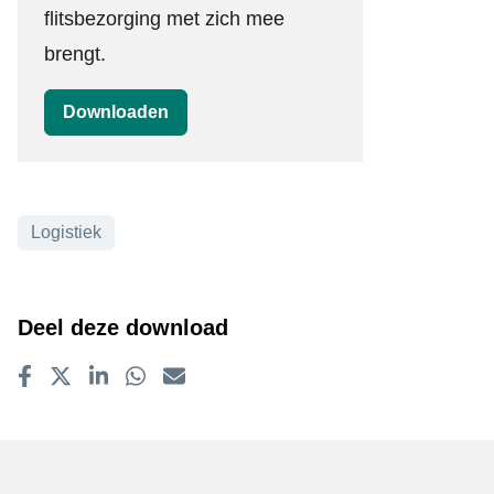
flitsbezorging met zich mee
brengt.
Downloaden
Logistiek
Onderwerpen
Deel deze download
Delen op Facebook
Tweet
Delen op LinkedIn
Delen op WhatsApp
E-mailadres