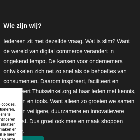
Wie zijn wij?
Iedereen zit met dezelfde vraag. Wat is slim? Want
de wereld van digital commerce verandert in
ongekend tempo. De kansen voor ondernemers
ontwikkelen zich net zo snel als de behoeftes van
consumenten. Daarom inspireert, faciliteert en
mobiliseert Thuiswinkel.org al haar leden met kennis,
inzichten en tools. Want alleen zo groeien we samen
e cookies,
tioneren.
naar een veiligere, duurzamere en innovatievere
site te
tificeren
toekomst. Dus groei ook mee en maak shoppen
t plaatsen
e maken en
slimmer.
il je meer
 dan onze