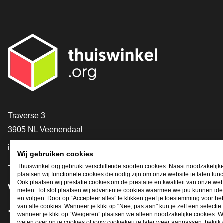
Contact
Traverse 3
3905 NL Veenendaal
info@thuiswinkel.org
Wij gebruiken cookies
+31 (0)318 64 85 75
Thuiswinkel.org gebruikt verschillende soorten cookies. Naast noodzakelijk
plaatsen wij functionele cookies die nodig zijn om onze website te laten func
Ook plaatsen wij prestatie cookies om de prestatie en kwaliteit van onze web
Volg je ons al?
meten. Tot slot plaatsen wij advertentie cookies waarmee we jou kunnen iden
en volgen. Door op “Accepteer alles” te klikken geef je toestemming voor he
van alle cookies. Wanneer je klikt op "Nee, pas aan" kun je zelf een selecti
wanneer je klikt op “Weigeren” plaatsen we alleen noodzakelijke cookies. W
Facebook
X
LinkedIn
Instagram
YouTube
weten over onze cookies of jouw cookiekeuze later weer aanpassen, bekijk