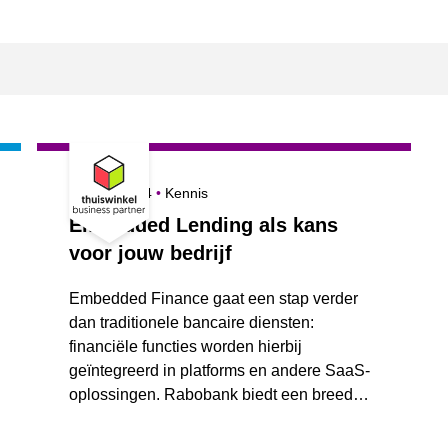
Gepubliceerd op
Onderwerpen
17 april 2024
Kennis
Embedded Lending als kans
voor jouw bedrijf
Embedded Finance gaat een stap verder
dan traditionele bancaire diensten:
financiële functies worden hierbij
geïntegreerd in platforms en andere SaaS-
oplossingen. Rabobank biedt een breed
assortiment hiervan aan.