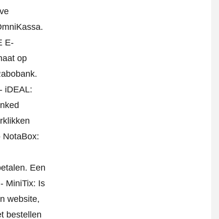
ve
 OmniKassa.
E E-
aat op
 Rabobank.
- iDEAL:
inked
rklikken
o NotaBox:
betalen. Een
 MiniTix: Is
en website,
t bestellen