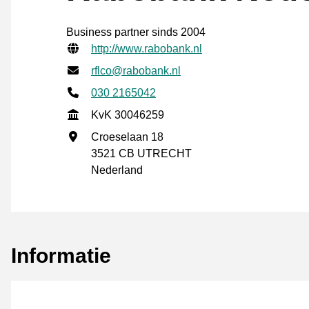
Business partner sinds 2004
Gecontroleerde contactgegevens
Website URL
http://www.rabobank.nl
E-mailadres
rflco@rabobank.nl
Telefoonnummer
030 2165042
KvK
KvK 30046259
Vestigingsadres
Croeselaan 18
3521 CB UTRECHT
Nederland
Informatie