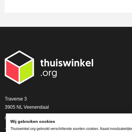
Contact
Traverse 3
3905 NL Veenendaal
info@thuiswinkel.org
Wij gebruiken cookies
+31 (0)318 64 85 75
Thuiswinkel.org gebruikt verschillende soorten cookies. Naast noodzakelijk