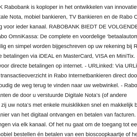
nk is koploper in het ontwikkelen van innovatie
itale Nota, mobiel bankieren, TV Bankieren en de Rabo
sing voor ieder kanaal. RABOBANK BIEDT DE VOLGEND
niKassa: De complete en voordelige ‘betaalautom
eilig en simpel worden bijgeschreven op uw rekening bij
 betalingen via iDEAL en MasterCard, VISA en MiniTix. 
oor directe betalingen op internet. - URLinked: Via URL
transactieoverzicht in Rabo Internetbankieren direct doo
oudig de weg terug te vinden naar uw webwinkel. - Rab
ten de door u verstuurde Digitale Nota’s (of andere
 zij uw nota’s met enkele muisklikken snel en makkelijk 
anier van het digitaal ontvangen en betalen van facturen. -
ingen via elk kanaal. Of het nu gaat om de toegang tot e
biel bestellen én betalen van een bioscoopkaartje of he