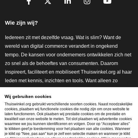
Facebook
X
LinkedIn
Instagram
YouTube
Wie zijn wij?
Iedereen zit met dezelfde vraag. Wat is slim? Want de
wereld van digital commerce verandert in ongekend
tempo. De kansen voor ondernemers ontwikkelen zich net
zo snel als de behoeftes van consumenten. Daarom
inspireert, faciliteert en mobiliseert Thuiswinkel.org al haar
leden met kennis, inzichten en tools. Want alleen zo
groeien we samen naar een veiligere, duurzamere en
Wij gebruiken cookies
innovatievere toekomst. Dus groei ook mee en maak
Thuiswinkel.org gebruikt verschillende soorten cookies. Naast noodzakelijke
shoppen slimmer.
cookies, plaatsen wij functionele cookies die nodig zijn om onze website te
laten functioneren. Ook plaatsen wij prestatie cookies om de prestatie en
Lid worden
kwaliteit van onze website te meten. Tot slot plaatsen wij advertentie cookies
waarmee we jou kunnen identificeren en volgen. Door op “Accepteer alles”
te klikken geef je toestemming voor het plaatsen van alle cookies. Wanneer
je klikt op "Nee, pas aan" kun je zelf een selectie maken en wanneer je klikt